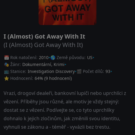
I (Almost) Got Away With It
(I (Almost) Got Away With It)
📅 Rok natočení:
2010
🌎 Země původu:
US
🎭 Žánr:
Dokumentární
,
Krimi
📺 Stanice:
Investigation Discovery
🎬 Počet dílů:
93
⭐ Hodnocení:
64
% (
9
hodnocení)
Vrazi, drogoví dealeři, bankovní lupiči nebo uprchlíci z
vězení. Příběhy jsou různé, ale motiv je vždy stejný:
dostat se z vězení. Podívejte se, co tyto uprchlíky
dohnalo k jejich zločinům, jak změnili svou identitu,
vyhnuli se zákonu a - téměř - vyvázli bez trestu.