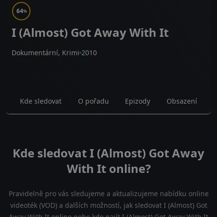
64
%
I (Almost) Got Away With It
Dokumentární, Krimi
2010
Kde sledovat
O pořadu
Epizody
Obsazení
Kde sledovat I (Almost) Got Away
With It online?
Pravidelně pro vás sledujeme a aktualizujeme nabídku online
videoték (VOD) a dalších možností, jak sledovat I (Almost) Got
Away With It online nebo kde najít I (Almost) Got Away With It