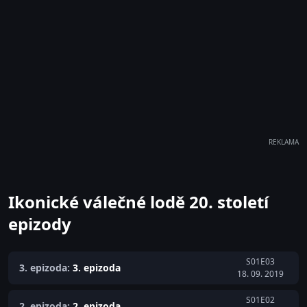
REKLAMA
Ikonické válečné lodě 20. století
epizody
S01E03
3. epizoda:
3. epizoda
18. 09. 2019
S01E02
2. epizoda:
2. epizoda