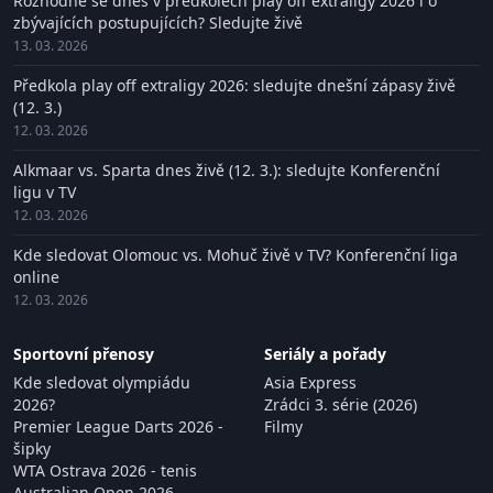
Rozhodne se dnes v předkolech play off extraligy 2026 i o
zbývajících postupujících? Sledujte živě
13. 03. 2026
Předkola play off extraligy 2026: sledujte dnešní zápasy živě
(12. 3.)
12. 03. 2026
Alkmaar vs. Sparta dnes živě (12. 3.): sledujte Konferenční
ligu v TV
12. 03. 2026
Kde sledovat Olomouc vs. Mohuč živě v TV? Konferenční liga
online
12. 03. 2026
Sportovní přenosy
Seriály a pořady
Kde sledovat olympiádu
Asia Express
2026?
Zrádci 3. série (2026)
Premier League Darts 2026 -
Filmy
šipky
WTA Ostrava 2026 - tenis
Australian Open 2026