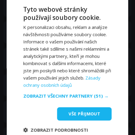
Sergio Albelli
Tyto webové stránky
Général Giacomo Votta
používají soubory cookie.
K personalizaci obsahu, reklam a analýze
Pia Lanciotti
návštěvnosti používáme soubory cookie.
Marisa
Informace o vašem používání našich
stránek také sdílíme s našimi reklamními a
Alessio Praticò
analytickými partnery, kteří je mohou
Salvo
kombinovat s dalšími informacemi, které
jste jim poskytli nebo které shromáždili při
vašem používání jejich služeb.
Zásady
Irena Goloubeva
ochrany osobních údajů
Olga
ZOBRAZIT VŠECHNY PARTNERY
(51) →
Edoardo Natoli
VŠE PŘIJMOUT
Enzo
ZOBRAZIT PODROBNOSTI