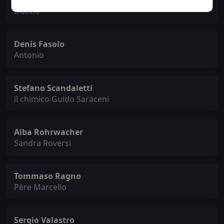
Leonardo Maddalena
Duccio
Denis Fasolo
Antonio
Stefano Scandaletti
il chimico Guido Saraceni
Alba Rohrwacher
Sandra Roversi
Tommaso Ragno
Père Marcello
Sergio Valastro