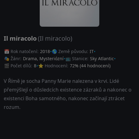
Il miracolo
(Il miracolo)
📅 Rok natočení:
2018
🌎 Země původu:
IT
🎭 Žánr:
Drama
,
Mysteriózní
📺 Stanice:
Sky Atlantic
🎬 Počet dílů:
8
⭐ Hodnocení:
72
% (
44
hodnocení)
V Římě je socha Panny Marie nalezena v krvi. Lidé
přemýšlejí o důsledcích existence zázraků a nakonec o
existenci Boha samotného, nakonec začínají ztrácet
rozum.