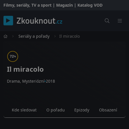
Filmy, seriály, TV a sport | Magazín | Katalog VOD
Seriály a pořady
Il miracolo
72
%
Il miracolo
Drama, Mysteriózní
2018
Kde sledovat
O pořadu
Epizody
Obsazení