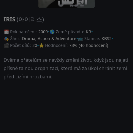
IRIS
(아이리스)
📅 Rok natočení:
2009
🌎 Země původu:
KR
🎭 Žánr:
Drama
,
Action & Adventure
📺 Stanice:
KBS2
🎬 Počet dílů:
20
⭐ Hodnocení:
73
% (
46
hodnocení)
Dvěma přátelům se navždy změní život, když jsou najati
přísně tajnou organizací, která má za úkol chránit zemi
před cizími hrozbami.