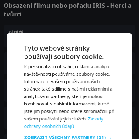
Obsazení filmu nebo pořadu IRIS - Herci a
tvůrci
이병헌
Kim Hyeon-Jun
Tyto webové stránky
používají soubory cookie.
김소연
K personalizaci obsahu, reklam a analýze
Kim Seon-Hwa
návštěvnosti používáme soubory cookie.
Informace o vašem používání našich
정준호
stránek také sdílíme s našimi reklamními a
Jin Sa-Woo
analytickými partnery, kteří je mohou
kombinovat s dalšími informacemi, které
jste jim poskytli nebo které shromáždili při
김태희
vašem používání jejich služeb.
Zásady
Choi Seung Hee
ochrany osobních údajů
ZOBRAZIT VŠECHNY PARTNERY
(51) →