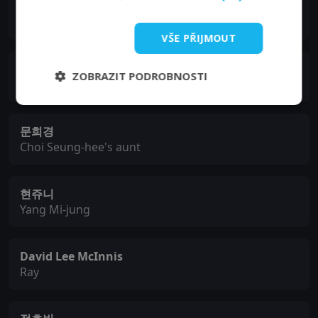
김영철
Baek San
VŠE PŘIJMOUT
최승현
ZOBRAZIT PODROBNOSTI
Vick
문희경
Choi Seung-hee's aunt
현쥬니
Yang Mi-jung
David Lee McInnis
Ray