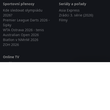
Sportovní přenosy
Seriály a pořady
Kde sledovat olympiádu
Asia Express
2026?
Zrádci 3. série (2026)
Premier League Darts 2026 -
Filmy
šipky
WTA Ostrava 2026 - tenis
Australian Open 2026
Biatlon v NMnM 2026
ZOH 2026
Online TV
Lepší.TV
Zavřít reklamu
SledovaniTV
Skylink Live TV
Telly
NejPřipojení TV
Poda
Sportovní přenosy