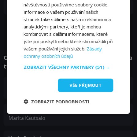
návštěvnosti používáme soubory cookie.
S05E02
2. epizoda:
2. epizoda
08. 04. 2026
Informace o vašem používání našich
stránek také sdílíme s našimi reklamními a
analytickými partnery, kteří je mohou
Zobrazit další epizody
kombinovat s dalšími informacemi, které
jste jim poskytli nebo které shromáždili při
vašem používání jejich služeb.
Zásady
ochrany osobních údajů
Obsazení filmu nebo pořadu Ivalo - Herci a
tvůrci
ZOBRAZIT VŠECHNY PARTNERY
(51) →
Iina Kuustonen
VŠE PŘIJMOUT
Nina Kautsalo
ZOBRAZIT PODROBNOSTI
Pihla Viitala
Marita Kautsalo