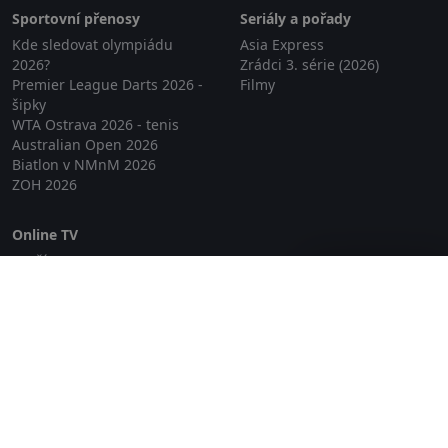
Sportovní přenosy
Seriály a pořady
Kde sledovat olympiádu
Asia Express
2026?
Zrádci 3. série (2026)
Premier League Darts 2026 -
Filmy
šipky
WTA Ostrava 2026 - tenis
Australian Open 2026
Biatlon v NMnM 2026
ZOH 2026
Online TV
Lepší.TV
Zavřít reklamu
SledovaniTV
Skylink Live TV
Telly
NejPřipojení TV
Poda
Sportovní přenosy