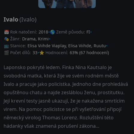
Ivalo
(Ivalo)
📅 Rok natočení:
2018
🌎 Země původu:
FI
🎭 Žánr:
Drama
,
Krimi
📺 Stanice:
Elisa Viihde Viaplay, Elisa Viihde, Ruutu
🎬 Počet dílů:
33
⭐ Hodnocení:
63
% (
67
hodnocení)
Laponsko pokryté ledem. Finka Nina Kautsalo je
svobodná matka, která žije ve svém rodném městě
Ivalo a pracuje jako policistka. Jednoho dne prohledává
opuštěnou chatu a najde zesláblou ženu, prostitutku.
Její krevní testy jasně ukazují, že je nakažena smrtícím
virem. Na pomoc policistce se při vyšetřování připojí
německý virolog Thomas Lorenz. Rozluštění této
hádanky však znamená porušení zákona...