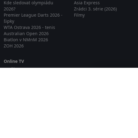
Kde sledovat olympiádu
Asia Express
2026?
Zrádci 3. série (2026)
Premier League Darts 2026 -
Filmy
šipky
WTA Ostrava 2026 - tenis
Australian Open 2026
Biatlon v NMnM 2026
ZOH 2026
Online TV
Lepší.TV
Zavřít reklamu
SledovaniTV
Skylink Live TV
Telly
NejPřipojení TV
Poda
Sportovní přenosy
GDPR
Zásady cookies
Redakce
O projektu Zkouknout.cz
Obchodní podmínky
Etický kodex
Kontakt