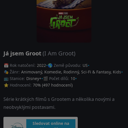
Já jsem Groot
(I Am Groot)
📅 Rok natočení:
2022
🌎 Země původu:
US
🎭 Žánr:
Animovaný
,
Komedie
,
Rodinný
,
Sci-Fi & Fantasy
,
Kids
📺 Stanice:
Disney+
🎬 Počet dílů:
10
⭐ Hodnocení:
70
% (
497
hodnocení)
Série krátkých filmů s Grootem a několika novými a
neobvyklými postavami.
Sledovat online na