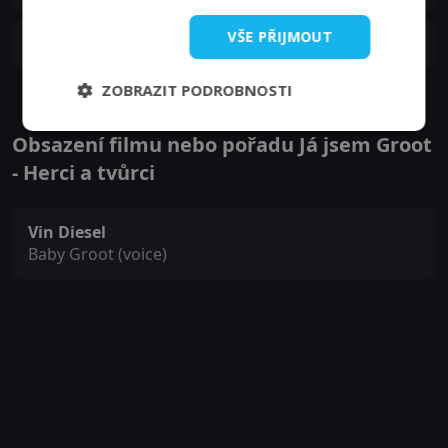
S02E01
VŠE PŘIJMOUT
1. epizoda:
Ty jsi můj Groot?
06. 09. 2023
ZOBRAZIT PODROBNOSTI
Obsazení filmu nebo pořadu Já jsem Groot
- Herci a tvůrci
Vin Diesel
Baby Groot (voice)