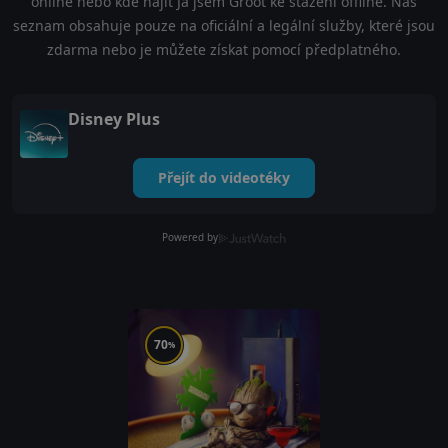
online nebo kde najít Já jsem Groot ke stažení offline. Náš
seznam obsahuje pouze na oficiální a legální služby, které jsou
zdarma nebo je můžete získat pomocí předplatného.
Disney Plus
Přejít do videotéky
Powered by
70
%