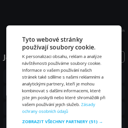
REKLAMA
Tyto webové stránky
používají soubory cookie.
Já jsem Groot epizody
K personalizaci obsahu, reklam a analýze
2. série
návštěvnosti používáme soubory cookie.
Informace o vašem používání našich
S02E05
5. epizoda:
Groot a prastaré proroctví
stránek také sdílíme s našimi reklamními a
06. 09. 2023
analytickými partnery, kteří je mohou
S02E04
kombinovat s dalšími informacemi, které
4. epizoda:
Grootova zmrzlina
06. 09. 2023
jste jim poskytli nebo které shromáždili při
vašem používání jejich služeb.
Zásady
S02E03
3. epizoda:
Grootův sněhulák
ochrany osobních údajů
06. 09. 2023
ZOBRAZIT VŠECHNY PARTNERY
(51) →
S02E02
2. epizoda:
Grootův zvědavý nosík
06. 09. 2023