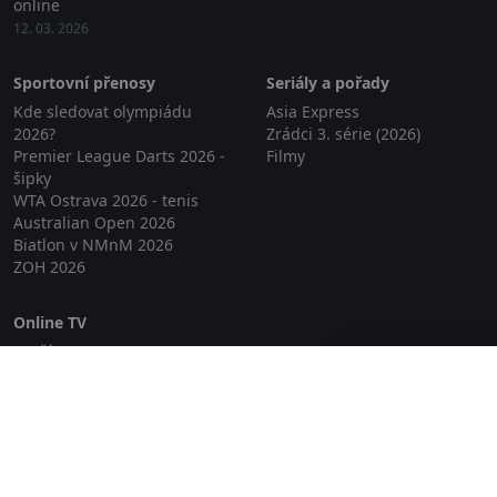
online
12. 03. 2026
Sportovní přenosy
Seriály a pořady
Kde sledovat olympiádu
Asia Express
2026?
Zrádci 3. série (2026)
Premier League Darts 2026 -
Filmy
šipky
WTA Ostrava 2026 - tenis
Australian Open 2026
Biatlon v NMnM 2026
ZOH 2026
Online TV
Lepší.TV
Zavřít reklamu
SledovaniTV
Skylink Live TV
Telly
NejPřipojení TV
Poda
Sportovní přenosy