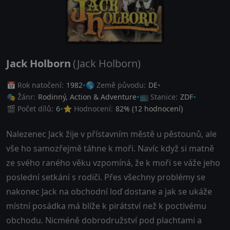
Jack Holborn
(Jack Holborn)
📅 Rok natočení:
1982
🌎 Země původu:
DE
🎭 Žánr:
Rodinný
,
Action & Adventure
📺 Stanice:
ZDF
🎬 Počet dílů:
6
⭐ Hodnocení:
82
% (
12
hodnocení)
Nalezenec Jack žije v přístavním městě u pěstounů, ale
vše ho samozřejmě táhne k moři. Navíc když si matně
ze svého raného věku vzpomíná, že k moři se váže jeho
poslední setkání s rodiči. Přes všechny problémy se
nakonec Jack na obchodní loď dostane a jak se ukáže
místní posádka má blíže k pirátství než k poctivému
obchodu. Nicméně dobrodružství pod plachtami a