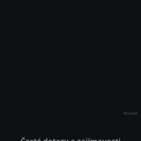
REKLAMA
Časté dotazy a zajímavosti