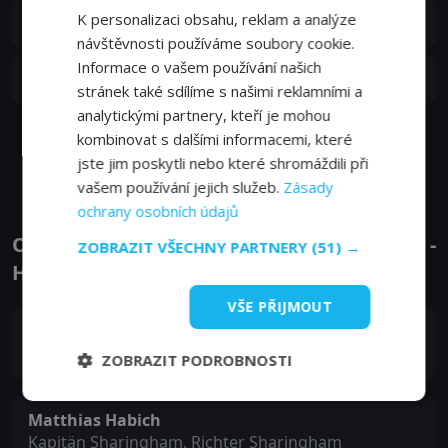
S01E03
K personalizaci obsahu, reklam a analýze
3. epizoda:
3. epizoda
23. 12. 1982
návštěvnosti používáme soubory cookie.
Informace o vašem používání našich
S01E02
2. epizoda:
2. epizoda
22. 12. 1982
stránek také sdílíme s našimi reklamními a
analytickými partnery, kteří je mohou
kombinovat s dalšími informacemi, které
Zobrazit další epizody
jste jim poskytli nebo které shromáždili při
vašem používání jejich služeb.
Zásady
ochrany osobních údajů
Obsazení filmu nebo pořadu Jack Holborn -
ZOBRAZIT VŠECHNY PARTNERY
(51) →
Herci a tvůrci
VŠE PŘIJMOUT
Patrick Bach
Jack Holborn
ZOBRAZIT PODROBNOSTI
Matthias Habich
Kapitän Sharingham, Richter Sharingham