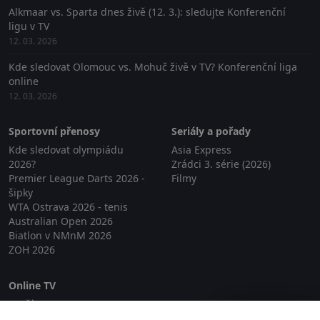
Alkmaar vs. Sparta dnes živě (12. 3.): sledujte Konferenční
ligu v TV
12. 03. 2026
Kde sledovat Olomouc vs. Mohuč živě v TV? Konferenční liga
online
12. 03. 2026
Sportovní přenosy
Seriály a pořady
Kde sledovat olympiádu
Asia Express
2026?
Zrádci 3. série (2026)
Premier League Darts 2026 -
Filmy
šipky
WTA Ostrava 2026 - tenis
Australian Open 2026
Biatlon v NMnM 2026
ZOH 2026
Online TV
Lepší.TV
Zavřít reklamu
SledovaniTV