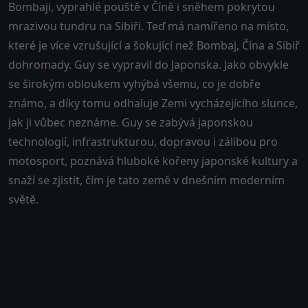
Bombaji, vyprahlé pouště v Číně i sněhem pokrytou
mrazivou tundru na Sibiři. Teď má namířeno na místo,
které je více vzrušující a šokující než Bombaj, Čína a Sibiř
dohromady. Guy se vypravil do Japonska. Jako obvykle
se širokým obloukem vyhýbá všemu, co je dobře
známo, a díky tomu odhaluje Zemi vycházejícího slunce,
jak ji vůbec neznáme. Guy se zabývá japonskou
technologií, infrastrukturou, dopravou i zálibou pro
motosport, poznává hluboké kořeny japonské kultury a
snaží se zjistit, čím je tato země v dnešním moderním
světě.