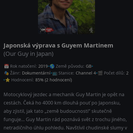
Japonská výprava s Guyem Martinem
(Our Guy in Japan)
📅 Rok natočení:
2019
🌎 Země původu:
GB
🎭 Žánr:
Dokumentární
📺 Stanice:
Channel 4
🎬 Počet dílů:
2
⭐ Hodnocení:
85
% (
2
hodnocení)
Motocyklový jezdec a mechanik Guy Martin je opět na
cestách. Čeká ho 4000 km dlouhá pouť po Japonsku,
aby zjistil, jak tato „země budoucnosti“ skutečně
funguje... Guy Martin rád poznává svět z trochu jiného,
netradičního úhlu pohledu. Navštívil chudinské slumy v