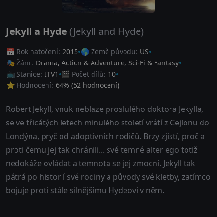
Jekyll a Hyde
(Jekyll and Hyde)
📅 Rok natočení:
2015
🌎 Země původu:
US
🎭 Žánr:
Drama
,
Action & Adventure
,
Sci-Fi & Fantasy
📺 Stanice:
ITV1
🎬 Počet dílů:
10
⭐ Hodnocení:
64
% (
52
hodnocení)
Robert Jekyll, vnuk neblaze proslulého doktora Jekylla,
se ve třicátých letech minulého století vrátí z Cejlonu do
Londýna, pryč od adoptivních rodičů. Brzy zjistí, proč a
proti čemu jej tak chránili... své temné alter ego totiž
nedokáže ovládat a temnota se jej zmocní. Jekyll tak
pátrá po historií své rodiny a původy své kletby, zatímco
bojuje proti stále silnějšímu Hydeovi v něm.