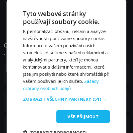
Tyto webové stránky
Zobrazit další epizody
používají soubory cookie.
K personalizaci obsahu, reklam a analýze
návštěvnosti používáme soubory cookie.
Obsazení filmu nebo pořadu Jekyll a Hyde
Informace o vašem používání našich
- Herci a tvůrci
stránek také sdílíme s našimi reklamními a
analytickými partnery, kteří je mohou
kombinovat s dalšími informacemi, které
Michael Karim
jste jim poskytli nebo které shromáždili při
Ravi Najaran
vašem používání jejich služeb.
Zásady
ochrany osobních údajů
Stephanie Hyam
ZOBRAZIT VŠECHNY PARTNERY
(51) →
Lily Clarke
VŠE PŘIJMOUT
Natalie Gumede
Bella
ZOBRAZIT PODROBNOSTI