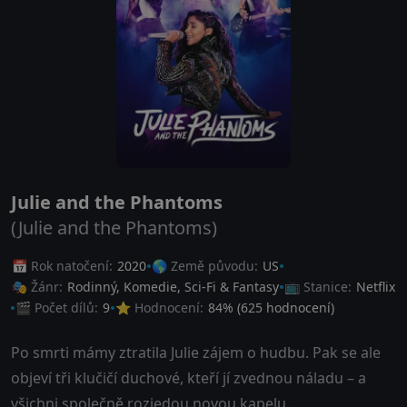
Julie and the Phantoms
(Julie and the Phantoms)
📅 Rok natočení:
2020
🌎 Země původu:
US
🎭 Žánr:
Rodinný
,
Komedie
,
Sci-Fi & Fantasy
📺 Stanice:
Netflix
🎬 Počet dílů:
9
⭐ Hodnocení:
84
% (
625
hodnocení)
Po smrti mámy ztratila Julie zájem o hudbu. Pak se ale
objeví tři klučičí duchové, kteří jí zvednou náladu – a
všichni společně rozjedou novou kapelu.