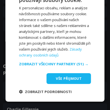
10. 09. 2020
K personalizaci obsahu, reklam a analýze
S01E06
6. epizoda:
Zase svobodní
návštěvnosti používáme soubory cookie.
10. 09. 2020
Informace o vašem používání našich
S01E05
stránek také sdílíme s našimi reklamními a
5. epizoda:
Posmrtný Hollywood
10. 09. 2020
analytickými partnery, kteří je mohou
kombinovat s dalšími informacemi, které
Zobrazit další epizody
jste jim poskytli nebo které shromáždili při
vašem používání jejich služeb.
Zásady
ochrany osobních údajů
ZOBRAZIT VŠECHNY PARTNERY
(51) →
Obsazení filmu nebo pořadu Julie and the
Phantoms - Herci a tvůrci
VŠE PŘIJMOUT
Madison Reyes
ZOBRAZIT PODROBNOSTI
Julie Molina
Charlie Gillespie