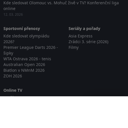
Kde sledovat Olomouc vs. Mohuč živě v TV? Konferenční liga
online
12. 03. 2026
Sportovní přenosy
Seriály a pořady
Kde sledovat olympiádu
Asia Express
2026?
Zrádci 3. série (2026)
Premier League Darts 2026 -
Filmy
šipky
WTA Ostrava 2026 - tenis
Australian Open 2026
Biatlon v NMnM 2026
ZOH 2026
Online TV
Lepší.TV
Zavřít reklamu
SledovaniTV
Skylink Live TV
Telly
NejPřipojení TV
Poda