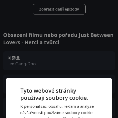
Zobrazit další epizody
Obsazení filmu nebo pořadu Just Between
Lovers - Herci a tvůrci
이준호
Lee Gang-Doo
원진아
Ha Moon-Soo
Tyto webové stránky
používají soubory cookie.
강한나
K personalizaci obsahu, reklam a analýze
Jung Yoo-Jin
návštěvnosti používáme soubory cookie.