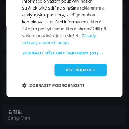
Informace o vašem používání našich
stránek také sdílíme s našimi reklamními a
김민규
analytickými partnery, kteří je mohou
Jin-Young
kombinovat s dalšími informacemi, které
jste jim poskytli nebo které shromáždili při
이기우
vašem používání jejich služeb.
Zásady
Seo Joo-Won
ochrany osobních údajů
ZOBRAZIT VŠECHNY PARTNERY
(51) →
김혜준
Lee Jae-Young
VŠE PŘIJMOUT
ZOBRAZIT PODROBNOSTI
윤세아
Ma-Ri
김강현
Sang-Man