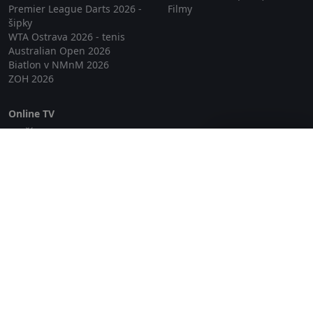
Premier League Darts 2026 -
Filmy
šipky
WTA Ostrava 2026 - tenis
Australian Open 2026
Biatlon v NMnM 2026
ZOH 2026
Online TV
Lepší.TV
Zavřít reklamu
SledovaniTV
Skylink Live TV
Telly
NejPřipojení TV
Poda
Sportovní přenosy
GDPR
Zásady cookies
Redakce
O projektu Zkouknout.cz
Obchodní podmínky
Etický kodex
Kontakt
Copyright © 2026 zkouknout.cz