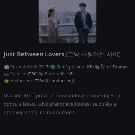
Just Between Lovers
(그냥 사랑하는 사이)
📅 Rok natočení:
2017
🌎 Země původu:
KR
🎭 Žánr:
Drama
📺 Stanice:
JTBC
🎬 Počet dílů:
16
⭐ Hodnocení:
77
% (
81
hodnocení)
Dva lidé, kteří přežili zřícení budovy, v sobě objevují
oporu a lásku, když překonávají bolest ze ztráty a
obnovují naději na budoucnost.