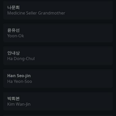
나문희
Medicine Seller Grandmother
윤유선
Yoon-Ok
안내상
Ha Dong-Chul
Han Seo-jin
Ha Yeon-Soo
박희본
Kim Wan-Jin