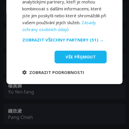
analytickými partnery, kteří je mohou
kombinovat s dalšími informacemi, které
薛仕凌
jste jim poskytli nebo které shromáždili při
Li Tzu-chi
vašem používání jejich služeb.
Zásady
ochrany osobních údajů
陳庭妮
ZOBRAZIT VŠECHNY PARTNERY
(51) →
Hsin-ni
VŠE PŘIJMOUT
謝瓊煖
Claire
ZOBRAZIT PODROBNOSTI
楊貴媚
Yu Yen-fang
鍾欣凌
Pang Chieh