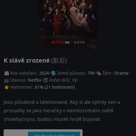
K slávě zrozené
(影后)
📅 Rok natočení:
2024
🌎 Země původu:
TW
🎭 Žánr:
Drama
📺 Stanice:
Netflix
🎬 Počet dílů:
12
⭐ Hodnocení:
81
% (
21
hodnocení)
Jsou půvabné a talentované. Aby si ale splnily sen a
prosadily se jako herečky v nemilosrdném světě
showbyznysu, budou muset tvrdě bojovat.