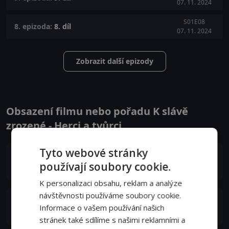
07. 11. 2024
S01E08
8. epizoda:
8. díl
07. 11. 2024
Zobrazit další epizody
Obsazení filmu nebo pořadu K slávě
zrozené - Herci a tvůrci
Tyto webové stránky
謝盈萱
používají soubory cookie.
Hsueh Ya-chih
K personalizaci obsahu, reklam a analýze
návštěvnosti používáme soubory cookie.
楊謹華
Informace o vašem používání našich
Chou Fan
stránek také sdílíme s našimi reklamními a