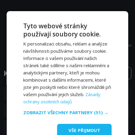
Tyto webové stránky
používají soubory cookie.
K personalizaci obsahu, reklam a analýze
REKLAMA
návštěvnosti používáme soubory cookie.
Informace o vašem používání našich
stránek také sdílíme s našimi reklamními a
Kámoši epizody
analytickými partnery, kteří je mohou
2. série
kombinovat s dalšími informacemi, které
jste jim poskytli nebo které shromáždili při
S02E15
15. epizoda:
15. epizoda
vašem používání jejich služeb.
Zásady
11. 09. 2020
ochrany osobních údajů
S02E14
14. epizoda:
14. epizoda
ZOBRAZIT VŠECHNY PARTNERY
(51) →
11. 09. 2020
S02E13
13. epizoda:
13. epizoda
VŠE PŘIJMOUT
11. 09. 2020