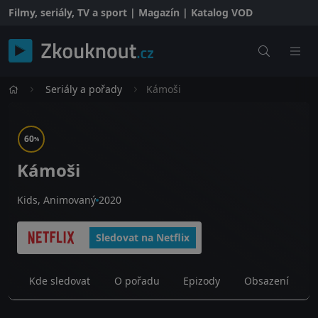
Filmy, seriály, TV a sport | Magazín | Katalog VOD
Seriály a pořady
Kámoši
60
%
Kámoši
Kids, Animovaný
2020
Sledovat na Netflix
Kde sledovat
O pořadu
Epizody
Obsazení