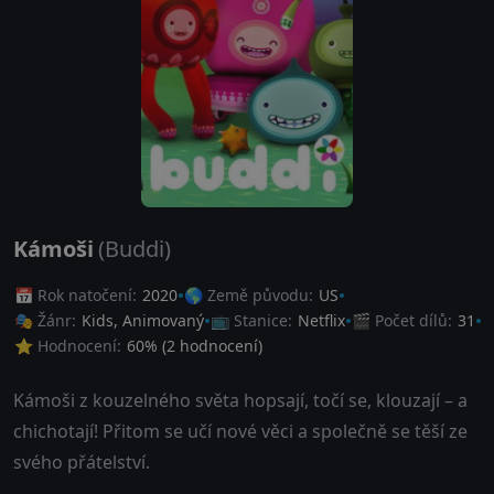
Kámoši
(Buddi)
📅 Rok natočení:
2020
🌎 Země původu:
US
🎭 Žánr:
Kids
,
Animovaný
📺 Stanice:
Netflix
🎬 Počet dílů:
31
⭐ Hodnocení:
60
% (
2
hodnocení)
Kámoši z kouzelného světa hopsají, točí se, klouzají – a
chichotají! Přitom se učí nové věci a společně se těší ze
svého přátelství.