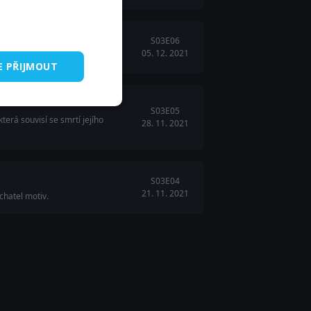
S03E06
05. 12. 2021
pečí.
E PŘIJMOUT
S03E05
erá souvisí se smrtí jejího
28. 11. 2021
S03E04
21. 11. 2021
chatel motiv.