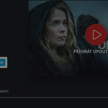
PŘEHRÁT UPOUT
ix
azení