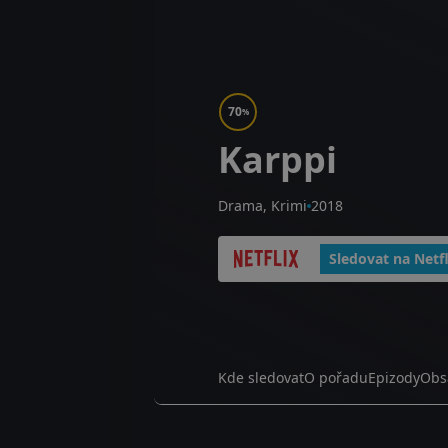
70
%
Karppi
Drama, Krimi
2018
Sledovat na Netfl
Kde sledovat
O pořadu
Epizody
Obs