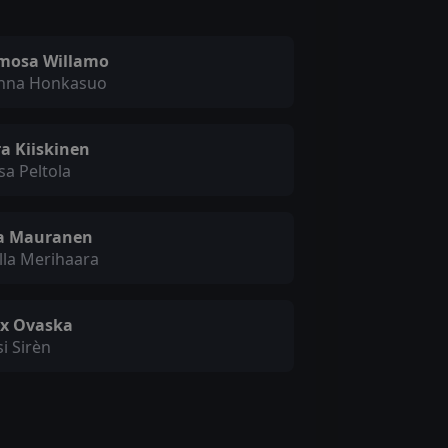
mosa Willamo
nna Honkasuo
a Kiiskinen
sa Peltola
a Mauranen
lla Merihaara
x Ovaska
i Sirèn