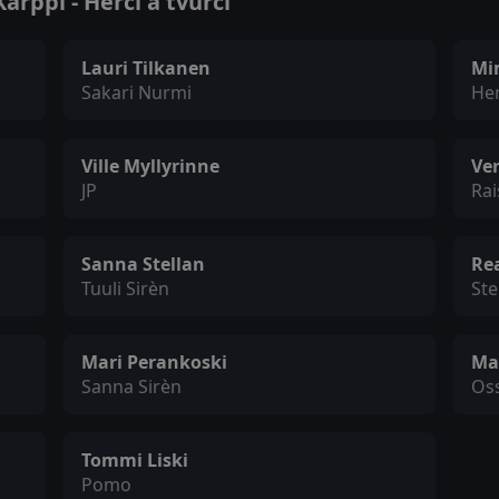
rppi - Herci a tvůrci
Lauri Tilkanen
Mi
Sakari Nurmi
He
Ville Myllyrinne
Ver
JP
Rai
Sanna Stellan
Re
Tuuli Sirèn
Ste
Mari Perankoski
Ma
Sanna Sirèn
Oss
Tommi Liski
Pomo