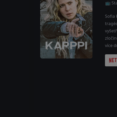
📺 St
Sofia 
tragéd
vyšet
zloči
více d