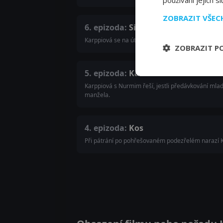
používání jejich s
ZOBRAZIT VŠE
6. epizoda:
Silnice
Karppiová se na útěku před policií snaží za každ
ZOBRAZIT P
5. epizoda:
Kansas
Karppiová s Nurmim řeší, jestli předávkování mladé
manžela.
4. epizoda:
Kos
Při pátrání po pohřešovaném podezřelém narazí K