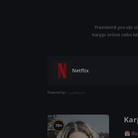
Pravidelně pro vás s
Karppi online nebo kde
Netflix
Powered by
Kar
70
%
📅 Ro