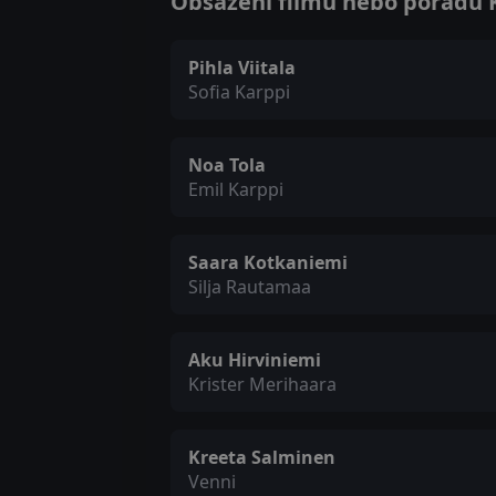
Obsazení filmu nebo pořadu Ka
Pihla Viitala
Sofia Karppi
Noa Tola
Emil Karppi
Saara Kotkaniemi
Silja Rautamaa
Aku Hirviniemi
Krister Merihaara
Kreeta Salminen
Venni