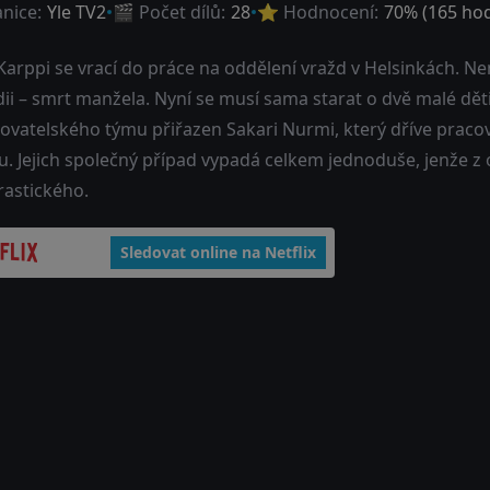
anice:
Yle TV2
🎬 Počet dílů:
28
⭐ Hodnocení:
70
% (
165
hod
Karppi se vrací do práce na oddělení vražd v Helsinkách. Ne
ii – smrt manžela. Nyní se musí sama starat o dvě malé děti
řovatelského týmu přiřazen Sakari Nurmi, který dříve prac
nu. Jejich společný případ vypadá celkem jednoduše, jenže z
rastického.
Sledovat online na Netflix