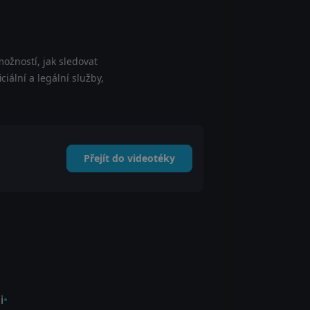
ožností, jak sledovat
iální a legální služby,
Přejít do videotéky
i