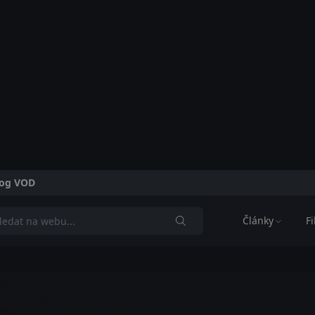
alog VOD
Články
F