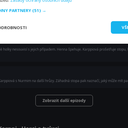
lužeb.
Zásady ochrany osobních údajů
CHNY PARTNERY
(51) →
ou cenu pokračovat ve vyšetřování. Vyděšená Henna se ocitne ve smrtelném nebez
ODROBNOSTI
VŠ
 holky nesouvisí s jejich případem. Henna špehuje. Karppiová prošetřuje stopu, kt
arppiová s Nurmim na další hrůzy. Záhadná stopa pak naznačí, jaký může mít pa
Zobrazit další epizody