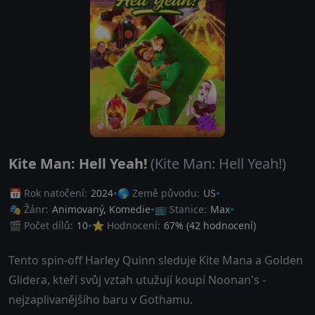
Kite Man: Hell Yeah!
(Kite Man: Hell Yeah!)
📅 Rok natočení:
2024
🌎 Země původu:
US
🎭 Žánr:
Animovaný
,
Komedie
📺 Stanice:
Max
🎬 Počet dílů:
10
⭐ Hodnocení:
67
% (
42
hodnocení)
Tento spin-off Harley Quinn sleduje Kite Mana a Golden
Glidera, kteří svůj vztah utužují koupí Noonan's -
nejzaplivanějšího baru v Gothamu.