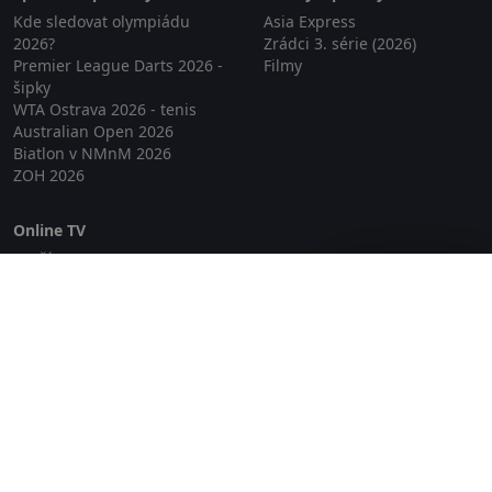
Kde sledovat olympiádu
Asia Express
2026?
Zrádci 3. série (2026)
Premier League Darts 2026 -
Filmy
šipky
WTA Ostrava 2026 - tenis
Australian Open 2026
Biatlon v NMnM 2026
ZOH 2026
Online TV
Lepší.TV
Zavřít reklamu
SledovaniTV
Skylink Live TV
Telly
NejPřipojení TV
Poda
Sportovní přenosy
GDPR
Zásady cookies
Redakce
O projektu Zkouknout.cz
Obchodní podmínky
Etický kodex
Kontakt