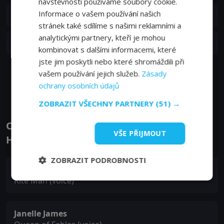
návštěvnosti používáme soubory cookie.
S01E07
Informace o vašem používání našich
7. epizoda:
7. epizoda
22. 08. 2024
stránek také sdílíme s našimi reklamními a
analytickými partnery, kteří je mohou
S01E06
6. epizoda:
6. epizoda
15. 08. 2024
kombinovat s dalšími informacemi, které
jste jim poskytli nebo které shromáždili při
vašem používání jejich služeb.
Zásady
Zobrazit další epizody
ochrany osobních údajů
ZOBRAZIT VŠECHNY PARTNERY
(51) →
Obsazení filmu nebo pořadu Kite Man:
VŠE PŘIJMOUT
Hell Yeah! - Herci a tvůrci
ZOBRAZIT PODROBNOSTI
Matt Oberg
Kite Man (voice)
Janelle James