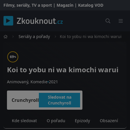
Filmy, seriály, TV a sport | Magazín | Katalog VOD
Seriály a pořady
Koi to yobu ni wa kimochi warui
69
%
Koi to yobu ni wa kimochi warui
Animovaný, Komedie
2021
Sledovat na
Crunchyroll
Crunchyroll
Kde sledovat
O pořadu
Epizody
Obsazení