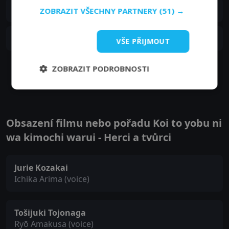
S01E09
9. epizoda:
9. epizoda
ZOBRAZIT VŠECHNY PARTNERY
(51) →
24. 05. 2021
S01E08
8. epizoda:
8. epizoda
VŠE PŘIJMOUT
17. 05. 2021
ZOBRAZIT PODROBNOSTI
Zobrazit další epizody
Obsazení filmu nebo pořadu Koi to yobu ni
wa kimochi warui - Herci a tvůrci
Jurie Kozakai
Ichika Arima (voice)
Tošijuki Tojonaga
Ryō Amakusa (voice)