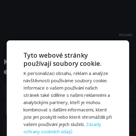
REKLAMA
Tyto webové stránky
Koi to yobu ni wa kimochi warui
používají soubory cookie.
epizody
K personalizaci obsahu, reklam a analýze
návštěvnosti používáme soubory cookie.
Informace o vašem používání našich
S01E12
12. epizoda:
12. epizoda
14. 06. 2021
stránek také sdílíme s našimi reklamními a
analytickými partnery, kteří je mohou
S01E11
11. epizoda:
11. epizoda
kombinovat s dalšími informacemi, které
07. 06. 2021
jste jim poskytli nebo které shromáždili při
S01E10
vašem používání jejich služeb.
Zásady
10. epizoda:
10. epizoda
31. 05. 2021
ochrany osobních údajů