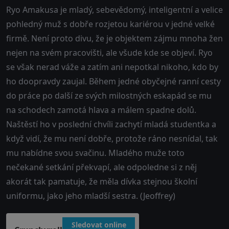
Ryo Amakusa je mladý, sebevědomý, inteligentní a velice
pohledný muž s dobře rozjetou kariérou v jedné velké
firmě. Není proto divu, že je objektem zájmu mnoha žen
nejen na svém pracovišti, ale všude kde se objeví. Ryo
se však nerad váže a zatím ani nepotkal nikoho, kdo by
ho doopravdy zaujal. Během jedné obyčejné ranní cesty
do práce po další ze svých milostných eskapád se mu
na schodech zamotá hlava a málem spadne dolů.
Naštěstí ho v poslední chvíli zachytí mladá studentka a
když vidí, že mu není dobře, protože ráno nesnídal, tak
mu nabídne svou svačinu. Mladého muže toto
nečekané setkání překvapí, ale odpoledne si z něj
akorát tak pamatuje, že měla dívka stejnou školní
uniformu, jako jeho mladší sestra. (Jeoffrey)
Sledovat online