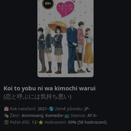
69
%
Koi to yobu ni wa kimochi warui
(恋と呼ぶには気持ち悪い)
📅 Rok natočení:
2021
🌎 Země původu:
JP
🎭 Žánr:
Animovaný
,
Komedie
📺 Stanice:
AT-X
🎬 Počet dílů:
12
⭐ Hodnocení:
69
% (
58
hodnocení)