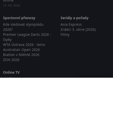
online
12. 03. 2026
Sportovní přenosy
Seriály a pořady
Kde sledovat olympiádu
Asia Express
2026?
Zrádci 3. série (2026)
Premier League Darts 2026 -
Filmy
šipky
WTA Ostrava 2026 - tenis
Australian Open 2026
Biatlon v NMnM 2026
ZOH 2026
Online TV
Lepší.TV
Zavřít reklamu
SledovaniTV
Skylink Live TV
Telly
NejPřipojení TV
Poda
Sportovní přenosy