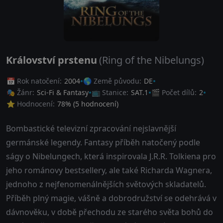
Království prstenu
(Ring of the Nibelungs)
📅 Rok natočení:
2004
🌎 Země původu:
DE
🎭 Žánr:
Sci-Fi & Fantasy
📺 Stanice:
SAT.1
🎬 Počet dílů:
2
⭐ Hodnocení:
78
% (
5
hodnocení)
Bombastické televizní zpracování nejslavnější
germánské legendy. Fantasy příběh natočený podle
ságy o Nibelungech, která inspirovala J.R.R. Tolkiena pro
jeho románovy bestsellery, ale také Richarda Wagnera,
jednoho z nejfenomenálnějších světových skladatelů.
Příběh plný magie, vášně a dobrodružství se odehrává v
dávnověku, v době přechodu ze starého světa bohů do