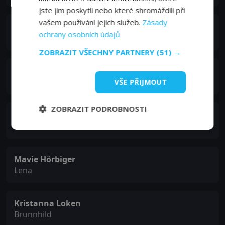
jste jim poskytli nebo které shromáždili při
vašem používání jejich služeb.
Zásady
Samuel West
ochrany osobních údajů
Gunther
ZOBRAZIT VŠECHNY PARTNERY
(51) →
Max von Sydow
Eyvind
VŠE PŘIJMOUT
ZOBRAZIT PODROBNOSTI
Robert Pattinson
Giselher
Mavie Hörbiger
Lena
Kristanna Loken
Brunnhild