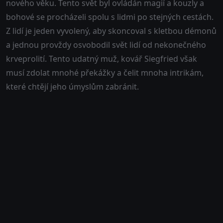
nového věku. Tento svět byl ovládán magií a kouzly a
bohové se procházeli spolu s lidmi po stejných cestách.
Z lidí je jeden vyvolený, aby skoncoval s kletbou démonů
a jednou provždy osvobodil svět lidí od nekonečného
krveprolití. Tento udatný muž, kovář Siegfried však
musí zdolat mnohé překážky a čelit mnoha intrikám,
které chtějí jeho úmyslům zabránit.