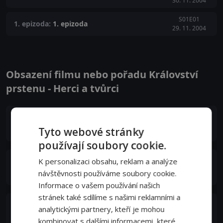
30. 11. 2004
S01E01
1. epizoda:
1. epizoda
29. 11. 2004
Obsazení filmu nebo pořadu Království
prstenu - Herci a tvůrci
Benno Fürmann
Siegfried
Tyto webové stránky
používají soubory cookie.
K personalizaci obsahu, reklam a analýze
Alicia Witt
Kriemhild
návštěvnosti používáme soubory cookie.
Informace o vašem používání našich
stránek také sdílíme s našimi reklamními a
Julian Sands
analytickými partnery, kteří je mohou
Hagen
kombinovat s dalšími informacemi, které