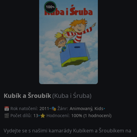
100
%
Kubík a Šroubík
(Kuba i Śruba)
📅 Rok natočení:
2011
🎭 Žánr:
Animovaný
,
Kids
🎬 Počet dílů:
13
⭐ Hodnocení:
100
% (
1
hodnocení)
Vydejte se s našimi kamarády Kubíkem a Šroubíkem na