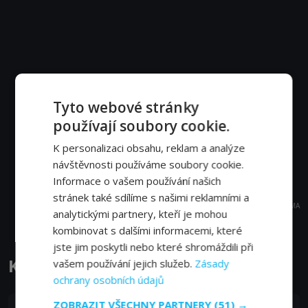
Tyto webové stránky
používají soubory cookie.
K personalizaci obsahu, reklam a analýze
návštěvnosti používáme soubory cookie.
Informace o vašem používání našich
stránek také sdílíme s našimi reklamními a
REKLAMA
analytickými partnery, kteří je mohou
kombinovat s dalšími informacemi, které
jste jim poskytli nebo které shromáždili při
Kubík a Šroubík epizody
vašem používání jejich služeb.
Zásady
ochrany osobních údajů
ZOBRAZIT VŠECHNY PARTNERY
(51) →
S01E13