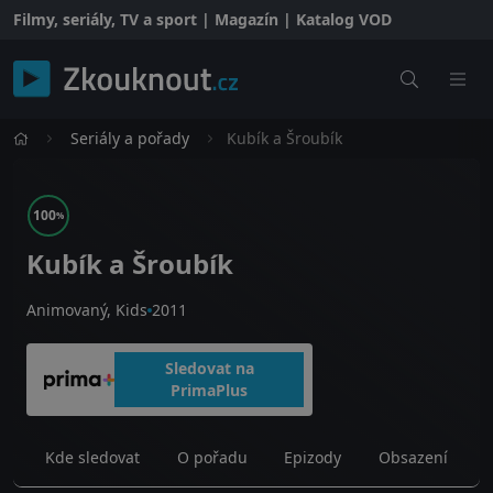
Filmy, seriály, TV a sport | Magazín | Katalog VOD
Seriály a pořady
Kubík a Šroubík
100
%
Kubík a Šroubík
Animovaný, Kids
2011
Sledovat na
PrimaPlus
Kde sledovat
O pořadu
Epizody
Obsazení