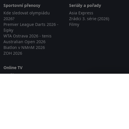
Sportovní přenosy
Seriály a pořady
Kde sledovat olympiádu
Asia Express
2026?
Zrádci 3. série (2026)
Premier League Darts 2026 -
Filmy
šipky
WTA Ostrava 2026 - tenis
Australian Open 2026
Biatlon v NMnM 2026
ZOH 2026
Online TV
Lepší.TV
Zavřít reklamu
SledovaniTV
Skylink Live TV
Telly
NejPřipojení TV
Poda
Sportovní přenosy