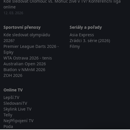
Kde sledovat Olomouc vs. Mohuč živě v TV? Konferenční liga
online
12. 03. 2026
Sportovní přenosy
Seriály a pořady
Kde sledovat olympiádu
Asia Express
2026?
Zrádci 3. série (2026)
Premier League Darts 2026 -
Filmy
šipky
WTA Ostrava 2026 - tenis
Australian Open 2026
Biatlon v NMnM 2026
ZOH 2026
Online TV
Lepší.TV
SledovaniTV
Skylink Live TV
Telly
NejPřipojení TV
Poda