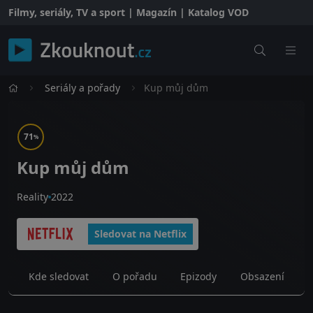
Filmy, seriály, TV a sport | Magazín | Katalog VOD
Seriály a pořady
Kup můj dům
71
%
Kup můj dům
Reality
2022
Sledovat na Netflix
Kde sledovat
O pořadu
Epizody
Obsazení