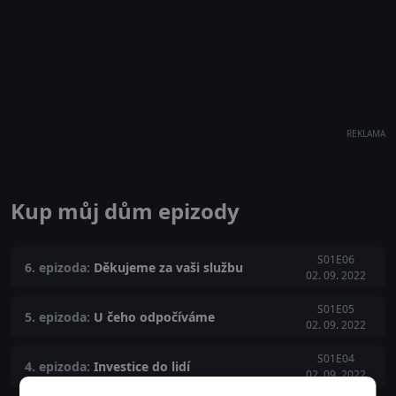
REKLAMA
Kup můj dům epizody
S01E06
6. epizoda:
Děkujeme za vaši službu
02. 09. 2022
S01E05
5. epizoda:
U čeho odpočíváme
02. 09. 2022
S01E04
4. epizoda:
Investice do lidí
02. 09. 2022