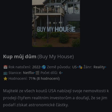
Kup můj dům
(Buy My House)
📅 Rok natočení:
2022
🌎 Země původu:
US
🎭 Žánr:
Reality
📺 Stanice:
Netflix
🎬 Počet dílů:
6
⭐ Hodnocení:
71
% (
8
hodnocení)
Majitelé ze všech koutů USA nabízejí svoje nemovitosti k
prodeji čtyřem realitním investorům a doufají, že se jim
podaří získat astronomické částky.