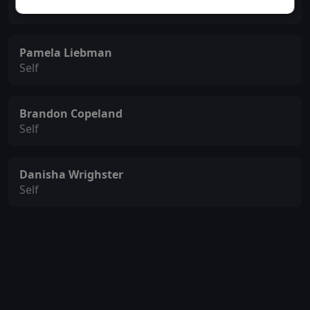
Self
Pamela Liebman
Self
Brandon Copeland
Self
Danisha Wrighster
Self