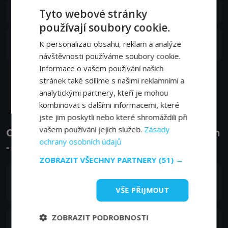
S01E03
3. epizoda:
Tyto webové stránky
Jsme investoři, ne zelenáči
02. 09. 2022
používají soubory cookie.
2. epizoda:
Mám ráda lidi, kterým jde
S01E02
K personalizaci obsahu, reklam a analýze
o obchod
02. 09. 2022
návštěvnosti používáme soubory cookie.
Informace o vašem používání našich
stránek také sdílíme s našimi reklamními a
Zobrazit další epizody
analytickými partnery, kteří je mohou
kombinovat s dalšími informacemi, které
jste jim poskytli nebo které shromáždili při
vašem používání jejich služeb.
Zásady
Obsazení filmu nebo pořadu Kup můj dům
ochrany osobních údajů
- Herci a tvůrci
ZOBRAZIT VŠECHNY PARTNERY
(51) →
Nina Parker
Self - Host
VŠE PŘIJMOUT
ZOBRAZIT PODROBNOSTI
Glenn Kelman