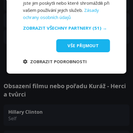
S01E06
jste jim poskytli nebo které shromáždili při
6. epizoda:
Kurážné ženy se toho nebojí
08. 09. 2022
vašem používání jejich služeb.
Zásady
ochrany osobních údajů
S01E05
5. epizoda:
Kurážné ženy coby síla přírody
08. 09. 2022
ZOBRAZIT VŠECHNY PARTNERY
(51) →
S01E04
4. epizoda:
Kurážné ženy jsou rebelky
08. 09. 2022
VŠE PŘIJMOUT
Zobrazit další epizody
ZOBRAZIT PODROBNOSTI
Obsazení filmu nebo pořadu Kuráž - Herci
a tvůrci
Hillary Clinton
Self