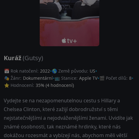
Kuráž
(Gutsy)
📅 Rok natočení:
2022
🌎 Země původu:
US
🎭 Žánr:
Dokumentární
📺 Stanice:
Apple TV
🎬 Počet dílů:
8
⭐ Hodnocení:
35
% (
4
hodnocení)
Vydejte se na nezapomenutelnou cestu s Hillary a
Chelsea Clinton, které zažijí dobrodružství s těmi
nejstatečnějšími a nejodváženějšími ženami. Uvidíte jak
známé osobnosti, tak neznámé hrdinky, které nás
dokážou rozesmát a vybízejí nás, abychom měli větší