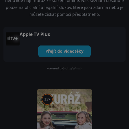
nebo kde najít Kuráž ke stažení offline. Náš seznam obsahuje
pouze na oficiální a legální služby, které jsou zdarma nebo je
můžete získat pomocí předplatného.
Apple TV Plus
Přejít do videotéky
Powered by
35
%