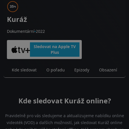
35
%
Kuráž
Dokumentární
2022
Sledovat na Apple TV
Plus
Kde sledovat
O pořadu
Epizody
Obsazení
Kde sledovat Kuráž online?
Pravidelně pro vás sledujeme a aktualizujeme nabídku online
videoték (VOD) a dalších možností, jak sledovat Kuráž online