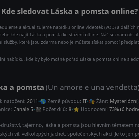
Kde sledovat Láska a pomsta online?
ledujeme a aktualizujeme nabídku online videoték (VOD) a dalších m
ebo kde najít Láska a pomsta ke stažení offline. Náš seznam obsah
ní služby, které jsou zdarma nebo je můžete získat pomocí předpla
lní nabídku, kde by bylo možné pořad Láska a pomsta online sledov
ka a pomsta
(Un amore e una vendetta
k natočení:
2011
🌎 Země původu:
IT
🎭 Žánr:
Mysteriózní
anice:
Canale 5
🎬 Počet dílů:
8
⭐ Hodnocení:
73
% (
6
hodno
družství, tajemno, láska a pomsta jsou hlavním tématem no
kých vil, velkolepých jachet, společenských akcí. Je to jen 