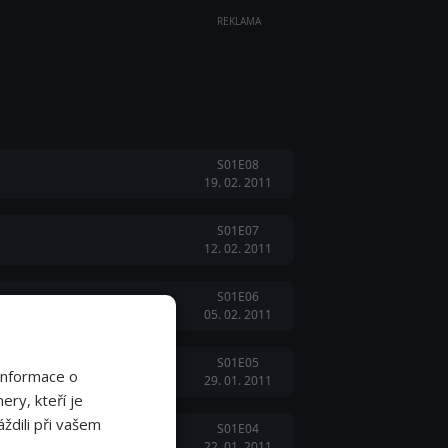
REKLAMA
S01E08
19. 02. 2011
S01E07
12. 02. 2011
S01E06
05. 02. 2011
S01E05
Informace o
29. 01. 2011
ery, kteří je
ždili při vašem
S01E04
22. 01. 2011