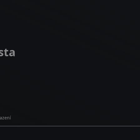
sta
azení