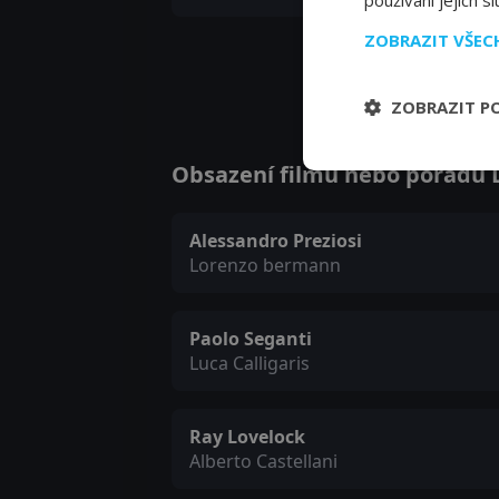
používání jejich s
ZOBRAZIT VŠE
ZOBRAZIT P
Obsazení filmu nebo pořadu L
Alessandro Preziosi
Lorenzo bermann
Paolo Seganti
Luca Calligaris
Ray Lovelock
Alberto Castellani