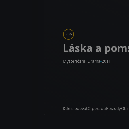
73
%
Láska a pom
Mysteriózní, Drama
2011
Kde sledovat
O pořadu
Epizody
Obs