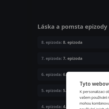
Láska a pomsta epizody
8. epizoda:
8. epizoda
7. epizoda:
7. epizoda
6. epizoda:
6. epizoda
Tyto webové
5. epizoda:
5. epizoda
K personalizaci o
vašem používání na
mohou kombinovat 
4. epizoda:
4. epizoda