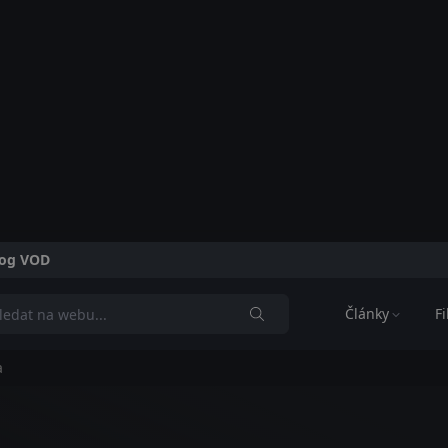
alog VOD
Články
F
a