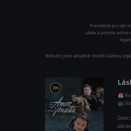
Pravidelně pro vás s
Láska a pomsta online n
legál
Bohužel jsme aktuálně nenašli žádnou legá
Lás
73
%
📅 Ro
📺 St
Dobro
obrovs