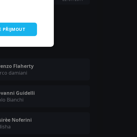
E PŘIJMOUT
renzo Flaherty
rco damiani
vanni Guidelli
lo Bianchi
irèe Noferini
disha