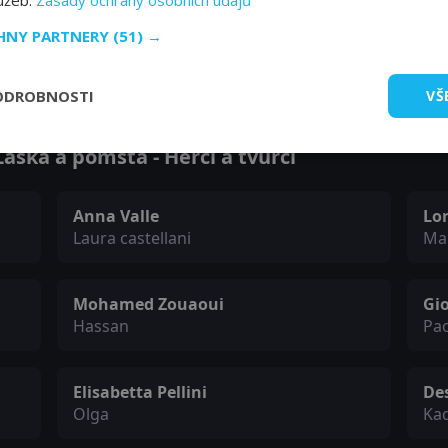
lužeb.
Zásady ochrany osobních údajů
CHNY PARTNERY
(51) →
Zobrazit další epizody
ODROBNOSTI
VŠ
áska a pomsta - Herci a tvůrci
Anna Valle
Lo
Laura castellani
Ma
Mohamed Zouaoui
Gio
Hassan
Pao
Elisabetta Pellini
Des
Olga
Ka