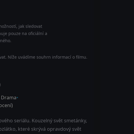
ožností, jak sledovat
uje pouze na oficiální a
tného.
at. Níže uvádíme souhrn informací o filmu.
)
,
Drama
cení)
vého seriálu. Kouzelný svět smetánky,
pozlátko, které skrývá opravdový svět