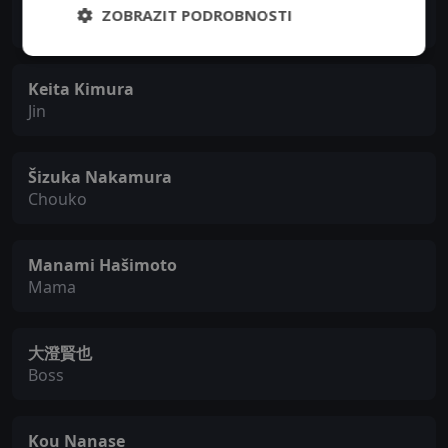
Mario Kuroba
ZOBRAZIT PODROBNOSTI
Cemilio
Keita Kimura
Jin
Šizuka Nakamura
Chouko
Manami Hašimoto
Mama
大澄賢也
Boss
Kou Nanase