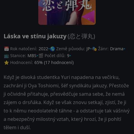
Láska ve stínu jakuzy
(恋と弾丸)
📅 Rok natočení:
2022
🌎 Země původu:
JP
🎭 Žánr:
Drama
📺 Stanice:
MBS
🎬 Počet dílů:
9
⭐ Hodnocení:
65
% (
17
hodnocení)
Když je divoká studentka Yuri napadena na večírku,
zachrání ji Oya Toshiomi, šéf syndikátu jakuzy. Přestože
ji očividně přitahuje, přesvědčuje sama sebe, že nemá
zájem o drsňáka. Když se však znovu setkají, zjistí, že ji
to k němu neodolatelně táhne - a odstartuje tak vášnivý
a nebezpečný milostný vztah, který hrozí, že ji pohltí
tělem i duší.