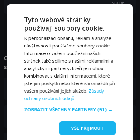
S01E05
5. epizoda:
Motýl a jed
24. 11. 2022
Tyto webové stránky
používají soubory cookie.
Zobrazit další epizody
K personalizaci obsahu, reklam a analýze
návštěvnosti používáme soubory cookie.
Informace o vašem používání našich
Obsazení filmu nebo pořadu Láska ve
stránek také sdílíme s našimi reklamními a
stínu jakuzy - Herci a tvůrci
analytickými partnery, kteří je mohou
kombinovat s dalšími informacemi, které
jste jim poskytli nebo které shromáždili při
Fumika Baba
vašem používání jejich služeb.
Zásady
Yuri
ochrany osobních údajů
ZOBRAZIT VŠECHNY PARTNERY
(51) →
Júta Furukawa
Oya Toshiomi
VŠE PŘIJMOUT