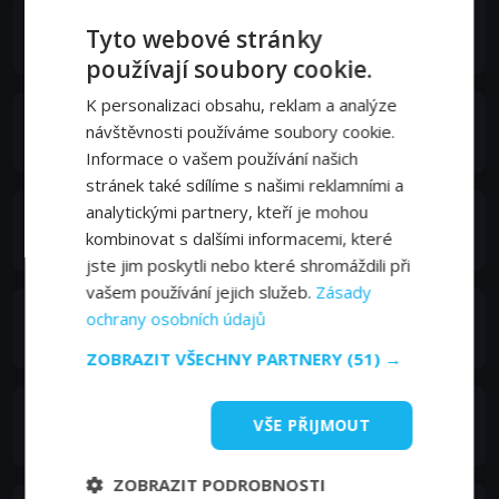
Çetin Tekindor
Tyto webové stránky
Halis Korhan
používají soubory cookie.
K personalizaci obsahu, reklam a analýze
Şerif Sezer
návštěvnosti používáme soubory cookie.
Hattuç Şanlı
Informace o vašem používání našich
stránek také sdílíme s našimi reklamními a
analytickými partnery, kteří je mohou
Gülçin Santırcıoğlu
kombinovat s dalšími informacemi, které
İfakat Korhan
jste jim poskytli nebo které shromáždili při
vašem používání jejich služeb.
Zásady
Emre Altuğ
ochrany osobních údajů
Orhan Korhan
ZOBRAZIT VŠECHNY PARTNERY
(51) →
Gözde Kansu
VŠE PŘIJMOUT
Gülgün Korhan
ZOBRAZIT PODROBNOSTI