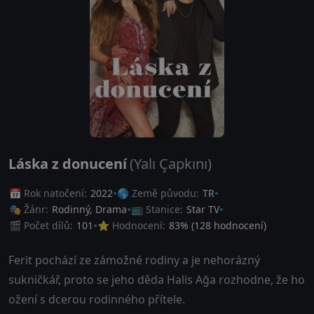
Láska z donucení
(Yalı Çapkını)
📅 Rok natočení:
2022
🌎 Země původu:
TR
🎭 Žánr:
Rodinný
,
Drama
📺 Stanice:
Star TV
🎬 Počet dílů:
101
⭐ Hodnocení:
83
% (
128
hodnocení)
Ferit pochází ze zámožné rodiny a je nehorázný
sukničkář, proto se jeho děda Halis Ağa rozhodne, že ho
ožení s dcerou rodinného přítele.