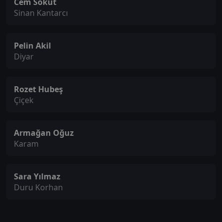
Cem Söküt
Sinan Kantarcı
Pelin Akil
Diyar
Rozet Hubeş
Çiçek
Armağan Oğuz
Karam
Sara Yılmaz
Duru Korhan