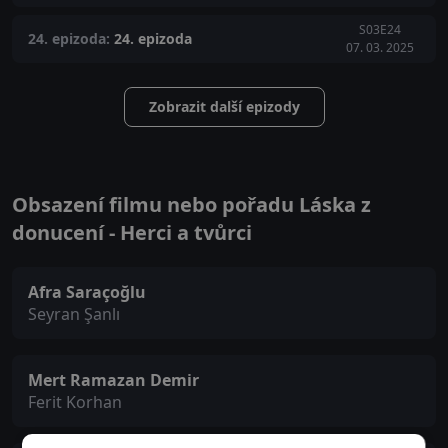
S03E24
24. epizoda:
24. epizoda
07. 03. 2025
Zobrazit další epizody
Obsazení filmu nebo pořadu Láska z
donucení - Herci a tvůrci
Afra Saraçoğlu
Seyran Şanlı
Mert Ramazan Demir
Ferit Korhan