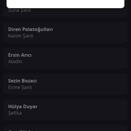
Beril Pozam
Suna Şanlı
Diren Polatoğulları
Kazım Şanlı
Ersin Arıcı
Abidin
Sezin Bozacı
Esme Şanlı
Hülya Duyar
Şefika