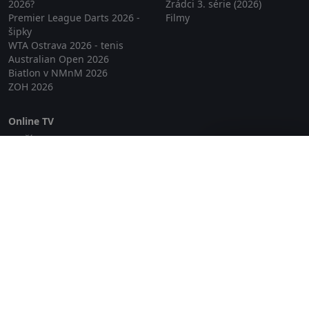
2026?
Zrádci 3. série (2026)
Premier League Darts 2026 -
Filmy
šipky
WTA Ostrava 2026 - tenis
Australian Open 2026
Biatlon v NMnM 2026
ZOH 2026
Online TV
Lepší.TV
Zavřít reklamu
SledovaniTV
Skylink Live TV
Telly
NejPřipojení TV
Poda
Sportovní přenosy
GDPR
Zásady cookies
Redakce
O projektu Zkouknout.cz
Obchodní podmínky
Etický kodex
Kontakt
Copyright © 2026 zkouknout.cz