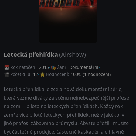
Letecká přehlídka
(Airshow)
📅 Rok natočení:
2015
🎭 Žánr:
Dokumentární
🎬 Počet dílů:
12
⭐ Hodnocení:
100
% (
1
hodnocení)
Letecká přehlídka je zcela nová dokumentární série,
která vezme diváky za scénu nejnebezpečnější profese
na zemi – pilota na leteckých přehlídkách. Každý rok
zemře více pilotů leteckých přehlídek, než v jakékoliv
jiné profesi zábavního průmyslu. Abyste přežili, musíte
být částečně prodejce, částečně kaskadér, ale hlavně