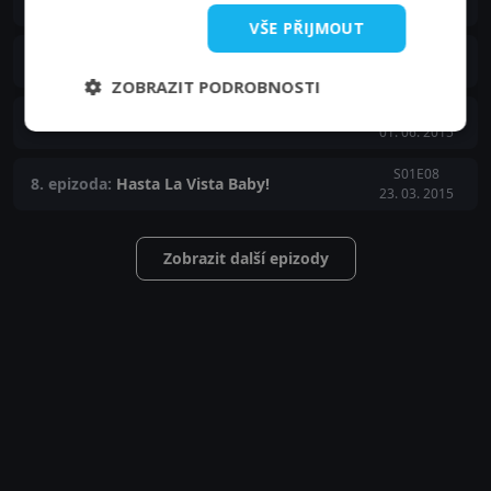
15. 06. 2015
VŠE PŘIJMOUT
S01E10
10. epizoda:
Neriskuješ, nevyhraješ
08. 06. 2015
ZOBRAZIT PODROBNOSTI
S01E09
9. epizoda:
Dvojí smůla
01. 06. 2015
S01E08
8. epizoda:
Hasta La Vista Baby!
23. 03. 2015
Zobrazit další epizody