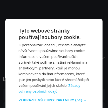
Tyto webové stránky
používají soubory cookie.
K personalizaci obsahu, reklam a analýze
návštěvnosti používáme soubory cookie.
Informace o vašem používání našich
REKLAMA
stránek také sdílíme s našimi reklamními a
analytickými partnery, kteří je mohou
kombinovat s dalšími informacemi, které
Letecká přehlídka epizody
jste jim poskytli nebo které shromáždili při
vašem používání jejich služeb.
Zásady
ochrany osobních údajů
S01E12
12. epizoda:
Bod zlomu
22. 06. 2015
ZOBRAZIT VŠECHNY PARTNERY
(51) →
S01E11
11. epizoda:
Na prahu nebezpečí