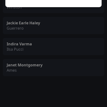
Chi McBride
Winston
Jackie Earle Haley
Guerrero
Indira Varma
Ilsa Pucci
Janet Montgomery
Ames