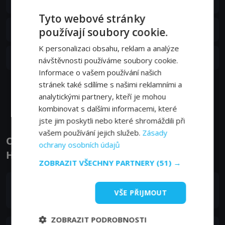
11. epizoda:
11. epizoda
31. 01. 2011
Tyto webové stránky
S02E10
10. epizoda:
10. epizoda
používají soubory cookie.
14. 01. 2011
K personalizaci obsahu, reklam a analýze
S02E09
9. epizoda:
9. epizoda
návštěvnosti používáme soubory cookie.
14. 01. 2011
Informace o vašem používání našich
stránek také sdílíme s našimi reklamními a
Zobrazit další epizody
analytickými partnery, kteří je mohou
kombinovat s dalšími informacemi, které
jste jim poskytli nebo které shromáždili při
vašem používání jejich služeb.
Zásady
Obsazení filmu nebo pořadu Lidský terč -
ochrany osobních údajů
Herci a tvůrci
ZOBRAZIT VŠECHNY PARTNERY
(51) →
Mark Valley
VŠE PŘIJMOUT
Christopher Chance
ZOBRAZIT PODROBNOSTI