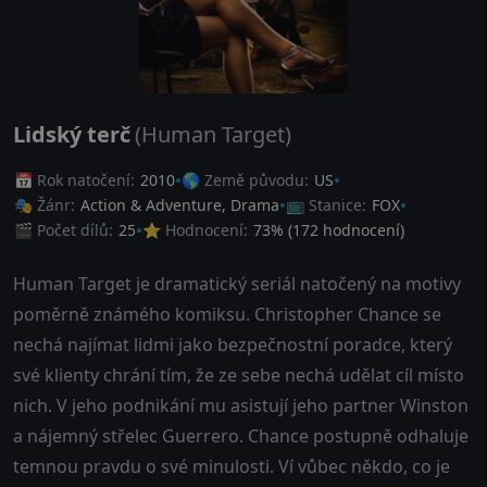
Lidský terč
(Human Target)
📅 Rok natočení:
2010
🌎 Země původu:
US
🎭 Žánr:
Action & Adventure
,
Drama
📺 Stanice:
FOX
🎬 Počet dílů:
25
⭐ Hodnocení:
73
% (
172
hodnocení)
Human Target je dramatický seriál natočený na motivy
poměrně známého komiksu. Christopher Chance se
nechá najímat lidmi jako bezpečnostní poradce, který
své klienty chrání tím, že ze sebe nechá udělat cíl místo
nich. V jeho podnikání mu asistují jeho partner Winston
a nájemný střelec Guerrero. Chance postupně odhaluje
temnou pravdu o své minulosti. Ví vůbec někdo, co je