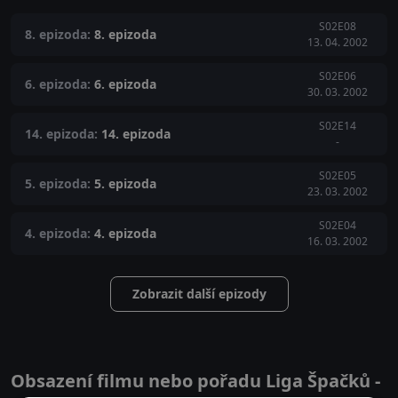
S02E08
8. epizoda:
8. epizoda
13. 04. 2002
S02E06
6. epizoda:
6. epizoda
30. 03. 2002
S02E14
14. epizoda:
14. epizoda
-
S02E05
5. epizoda:
5. epizoda
23. 03. 2002
S02E04
4. epizoda:
4. epizoda
16. 03. 2002
Zobrazit další epizody
Obsazení filmu nebo pořadu Liga Špačků -