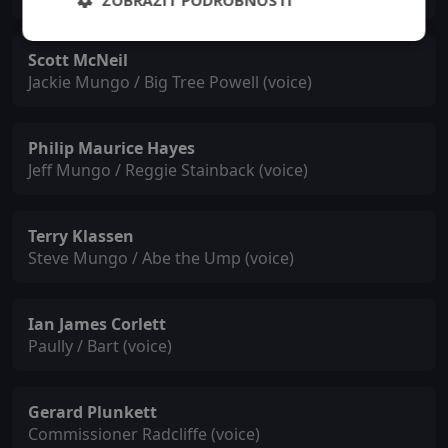
ZOBRAZIT PODROBNOSTI
Scott McNeil
Jackie Mungo / Big Tree Powell (voice)
Philip Maurice Hayes
Jeff Mungo / Reggie Stainback (voice)
Terry Klassen
Steve Mungo / Abe the Ump (voice)
Ian James Corlett
Paully / Bart (voice)
Gerard Plunkett
Commissioner Radcliffe (voice)