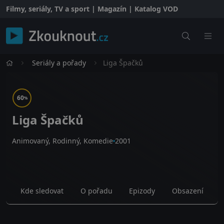
Filmy, seriály, TV a sport | Magazín | Katalog VOD
Seriály a pořady
Liga Špačků
60
%
Liga Špačků
Animovaný, Rodinný, Komedie
2001
Kde sledovat
O pořadu
Epizody
Obsazení