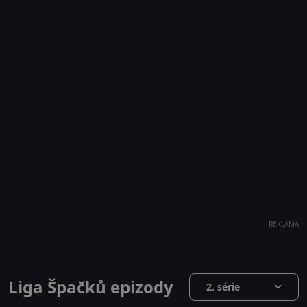
REKLAMA
Liga Špačků epizody
2. série