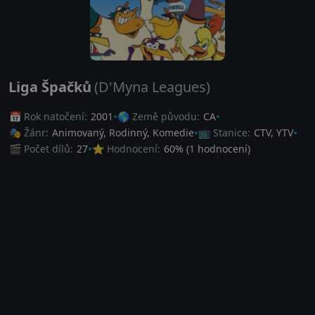
Liga Špačků
(D'Myna Leagues)
📅 Rok natočení:
2001
🌎 Země původu:
CA
🎭 Žánr:
Animovaný
,
Rodinný
,
Komedie
📺 Stanice:
CTV, YTV
🎬 Počet dílů:
27
⭐ Hodnocení:
60
% (
1
hodnocení)