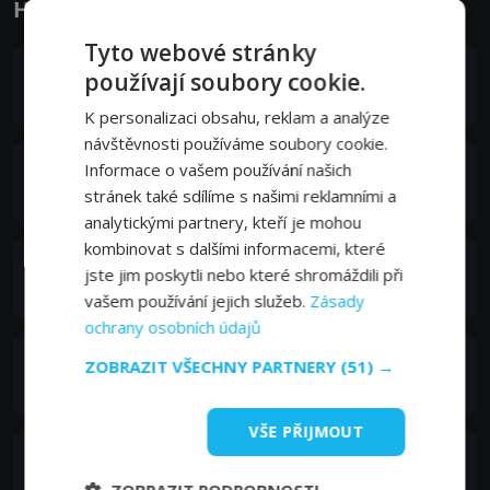
Herci a tvůrci
Tyto webové stránky
Matt Hill
používají soubory cookie.
Ebbet Myna (voice)
K personalizaci obsahu, reklam a analýze
návštěvnosti používáme soubory cookie.
Tabitha St. Germain
Informace o vašem používání našich
Nikki Tinker (voice)
stránek také sdílíme s našimi reklamními a
analytickými partnery, kteří je mohou
kombinovat s dalšími informacemi, které
Jim Byrnes
jste jim poskytli nebo které shromáždili při
Rip Hickory (voice)
vašem používání jejich služeb.
Zásady
ochrany osobních údajů
Teryl Rothery
ZOBRAZIT VŠECHNY PARTNERY
(51) →
Lucinda "Lefty" Lane (voice)
VŠE PŘIJMOUT
Michael Dobson
Flamingo Kid / Schlitzy (voice)