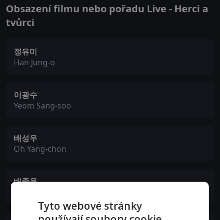
Obsazení filmu nebo pořadu Live - Herci a
tvůrci
정유미
Han Jung-o
이광수
Yeom Sang-soo
배성우
Oh Yang-chon
배종옥
An Jang-mi
Tyto webové stránky
používají soubory cookie.