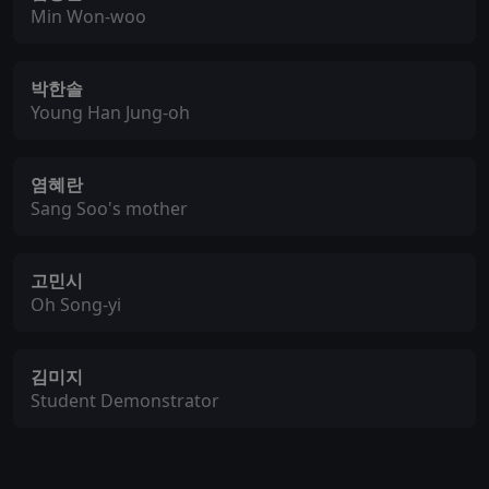
Min Won-woo
박한솔
Young Han Jung-oh
염혜란
Sang Soo's mother
고민시
Oh Song-yi
김미지
Student Demonstrator