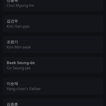
신동욱
Choi Myung-ho
김건우
Kim Han-pyo
조완기
Kim Min-seok
Baek Seung-do
Go Seung-jae
이순재
Yang-chon's Father
김종훈