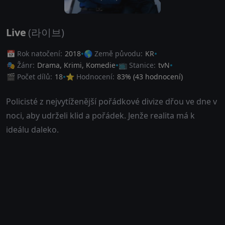
Live
(라이브)
📅 Rok natočení:
2018
🌎 Země původu:
KR
🎭 Žánr:
Drama
,
Krimi
,
Komedie
📺 Stanice:
tvN
🎬 Počet dílů:
18
⭐ Hodnocení:
83
% (
43
hodnocení)
Policisté z nejvytíženější pořádkové divize dřou ve dne v
noci, aby udrželi klid a pořádek. Jenže realita má k
ideálu daleko.