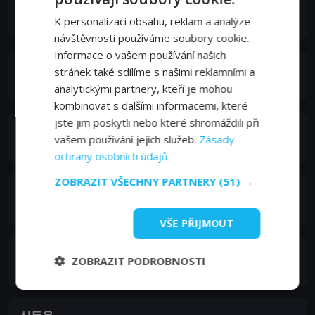
성동일
K personalizaci obsahu, reklam a analýze
Ki Han-sol
návštěvnosti používáme soubory cookie.
Informace o vašem používání našich
장현성
stránek také sdílíme s našimi reklamními a
Eun Kyung-mo
analytickými partnery, kteří je mohou
kombinovat s dalšími informacemi, které
jste jim poskytli nebo které shromáždili při
이얼
vašem používání jejich služeb.
Zásady
Lee Sam-bo
ochrany osobních údajů
ZOBRAZIT VŠECHNY PARTNERY
(51) →
이주영
Song Hye-ri
VŠE PŘIJMOUT
이시언
ZOBRAZIT PODROBNOSTI
Kang Nam-il