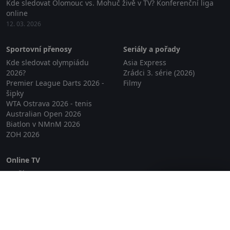
Kde sledovat Olomouc vs. Mohuč živě v TV? Konferenční liga
online
12. 03. 2026
Sportovní přenosy
Seriály a pořady
Kde sledovat olympiádu
Asia Express
2026?
Zrádci 3. série (2026)
Premier League Darts 2026 -
Filmy
šipky
WTA Ostrava 2026 - tenis
Australian Open 2026
Biatlon v NMnM 2026
ZOH 2026
Online TV
Lepší.TV
Zavřít reklamu
SledovaniTV
Skylink Live TV
Telly
NejPřipojení TV
Poda