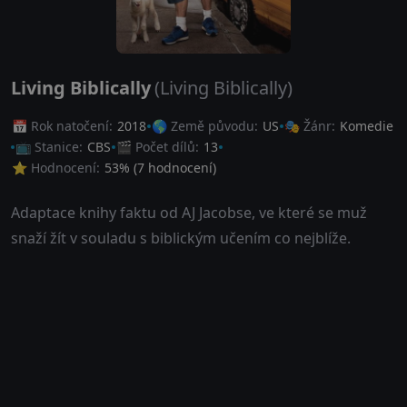
Living Biblically
(Living Biblically)
📅 Rok natočení:
2018
🌎 Země původu:
US
🎭 Žánr:
Komedie
📺 Stanice:
CBS
🎬 Počet dílů:
13
⭐ Hodnocení:
53
% (
7
hodnocení)
Adaptace knihy faktu od AJ Jacobse, ve které se muž
snaží žít v souladu s biblickým učením co nejblíže.