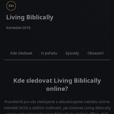
53
%
Living Biblically
Komedie
2018
Kde sledovat
O pořadu
Epizody
Obsazení
Kde sledovat Living Biblically
online?
Pravidelně pro vás sledujeme a aktualizujeme nabídku online
videoték (VOD) a dalších možností, jak sledovat Living Biblically
online nebo kde najít Living Biblically ke stažení offline. Náš