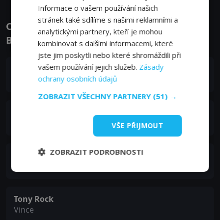
Informace o vašem používání našich
stránek také sdílíme s našimi reklamními a
Obsazení filmu nebo pořadu Living
analytickými partnery, kteří je mohou
Biblically - Herci a tvůrci
kombinovat s dalšími informacemi, které
jste jim poskytli nebo které shromáždili při
vašem používání jejich služeb.
Zásady
Jay R. Ferguson
ochrany osobních údajů
Chip Curry
ZOBRAZIT VŠECHNY PARTNERY
(51) →
Lindsey Kraft
Leslie Curry
VŠE PŘIJMOUT
ZOBRAZIT PODROBNOSTI
David Krumholtz
Rabbi Gil
Tony Rock
Vince