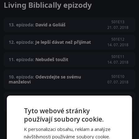
Living Biblically epizody
S01E13
13. epizoda:
David a Goliáš
21. 07. 2018
S01E12
12. epizoda:
Je lepší dávat než přijímat
14. 07. 2018
S01E11
11. epizoda:
Nebudeš toužit
14. 07. 2018
10. epizoda:
Odevzdejte se svému
S01E10
manželovi
07. 07. 2018
9. epizoda:
Nikdy nedovol, aby tě věrnost
S01E09
opustila
07. 07. 2018
Tyto webové stránky
používají soubory cookie.
Zobrazit další epizody
K personalizaci obsahu, reklam a analýze
návštěvnosti používáme soubory cookie.