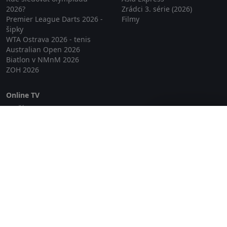
2026?
Zrádci 3. série (2026)
Premier League Darts 2026 -
Filmy
šipky
WTA Ostrava 2026 - tenis
Australian Open 2026
Biatlon v NMnM 2026
ZOH 2026
Online TV
Lepší.TV
Zavřít reklamu
SledovaniTV
Skylink Live TV
Telly
NejPřipojení TV
Poda
Sportovní přenosy
GDPR
Zásady cookies
Redakce
O projektu Zkouknout.cz
Obchodní podmínky
Etický kodex
Kontakt
Copyright © 2026 zkouknout.cz