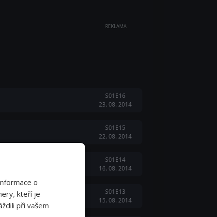
REKLAMA
S01E16
23. 08. 2014
S01E15
22. 08. 2014
S01E14
16. 08. 2014
Informace o
S01E13
ery, kteří je
15. 08. 2014
ždili při vašem