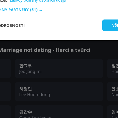
lužeb.
Zásady ochrany osobních údajů
CHNY PARTNERY
(51) →
Zobrazit další epizody
ODROBNOSTI
VŠ
rriage not dating - Herci a tvůrci
한그루
정
Joo Jang-mi
Ha
허정민
윤
Lee Hoon-dong
Na
김갑수
임
Gong Soo-hwan
Na