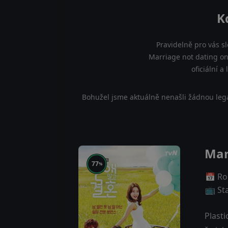
K
Pravidelně pro vás s
Marriage not dating on
oficiální 
Bohužel jsme aktuálně nenašli žádnou legá
Mar
77
%
📅 Ro
📺 St
Plasti