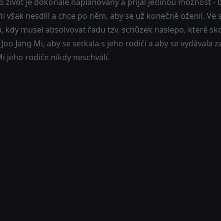
o život je dokonale naplánovaný a přijal jedinou možnost - 
fii však nesdílí a chce po něm, aby se už konečně oženil. Ve 
ů, kdy musel absolvovat řadu tzv. schůzek naslepo, které sk
oo Jang Mi, aby se setkala s jeho rodiči a aby se vydávala za j
i jeho rodiče nikdy neschválí.