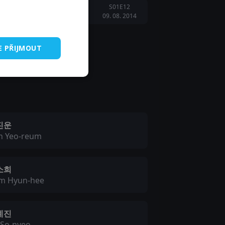
S01E12
09. 08. 2014
E PŘIJMOUT
진운
n Yeo-reum
소희
m Hyun-hee
예진
 So-nyeo