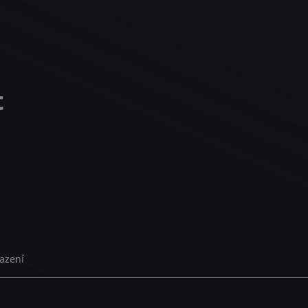
t
azení