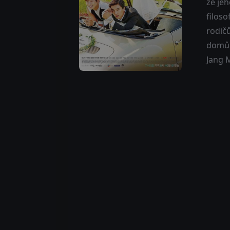
že jeh
filoso
rodič
domů J
Jang M