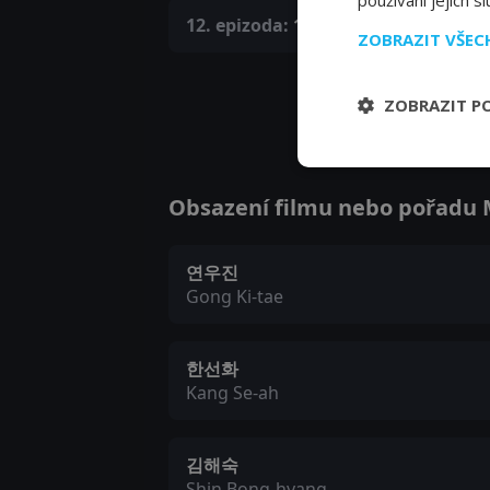
používání jejich s
12. epizoda:
12. epizoda
ZOBRAZIT VŠE
ZOBRAZIT P
Obsazení filmu nebo pořadu Ma
연우진
Gong Ki-tae
한선화
Kang Se-ah
김해숙
Shin Bong-hyang