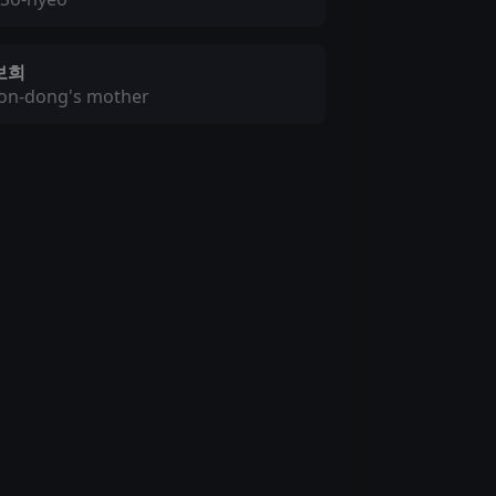
보희
on-dong's mother