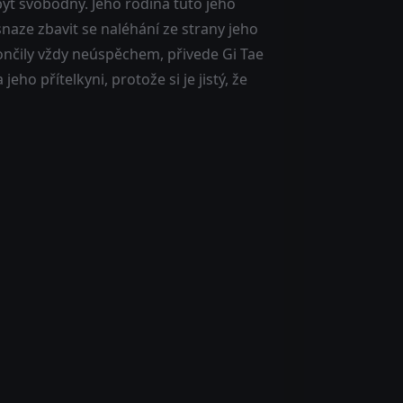
být svobodný. Jeho rodina tuto jeho
snaze zbavit se naléhání ze strany jeho
ončily vždy neúspěchem, přivede Gi Tae
eho přítelkyni, protože si je jistý, že