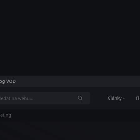
alog VOD
Články
F
dating