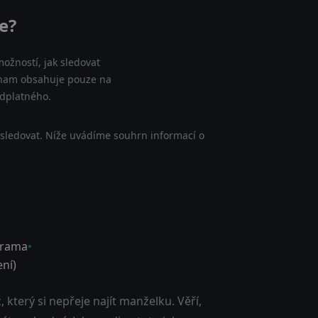
e?
ožností, jak sledovat
eznam obsahuje pouze na
edplatného.
 sledovat. Níže uvádíme souhrn informací o
rama
ní)
který si nepřeje najít manželku. Věří,