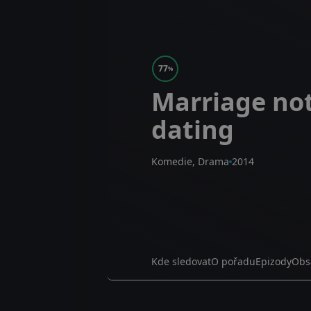
77
%
Marriage no
dating
Komedie, Drama
2014
Kde sledovat
O pořadu
Epizody
Obs