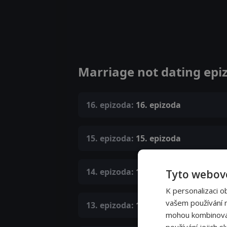
Marriage not dating epi
16. epizoda:
16. epizoda
15. epizoda:
15. epizoda
14. epizoda:
14. epizoda
Tyto webové
K personalizaci o
vašem používání na
13. epizoda:
13. epizoda
mohou kombinovat 