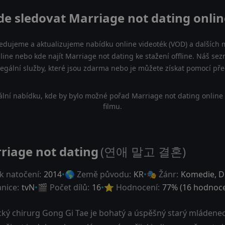
de sledovat Marriage not dating onlin
ledujeme a aktualizujeme nabídku online videoték (VOD) a dalších m
line nebo kde najít Marriage not dating ke stažení offline. Náš s
a legální služby, které jsou zdarma nebo je můžete získat pomocí př
lní nabídku, kde by bylo možné pořad Marriage not dating online
filmu.
riage not dating
(연애 말고 결혼)
k natočení:
2014
🌎 Země původu:
KR
🎭 Žánr:
Komedie
,
D
anice:
tvN
🎬 Počet dílů:
16
⭐ Hodnocení:
77
% (
16
hodnoce
cký chirurg Gong Gi Tae je bohatý a úspěšný starý mládenec, 