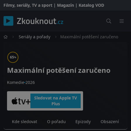
Filmy, seriály, TV a sport | Magazín | Katalog VOD
Seriály a pořady
Maximální potěšení zaručeno
65
%
Maximální potěšení zaručeno
Komedie
2026
Sledovat na Apple TV
Plus
Kde sledovat
O pořadu
Epizody
Obsazení