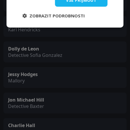
VŠE PŘIJMOUT
Paula Sanders
ZOBRAZIT PODROBNOSTI
Jake Johnson
Karl Hendricks
Dolly de Leon
Detective Sofia Gonzalez
Jessy Hodges
Mallory
Jon Michael Hill
Detective Baxter
Charlie Hall