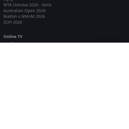
WTA Ostrava 2026 - tenis
Australian Open 2026
Biatlon v NMnM 2026
ZOH 2026
Online TV
Lepší.TV
Zavřít reklamu
SledovaniTV
Skylink Live TV
Telly
NejPřipojení TV
Poda
Sportovní přenosy
GDPR
Zásady cookies
Redakce
O projektu Zkouknout.cz
Obchodní podmínky
Etický kodex
Kontakt
Copyright © 2026 zkouknout.cz
Digitální agentura Smit Media