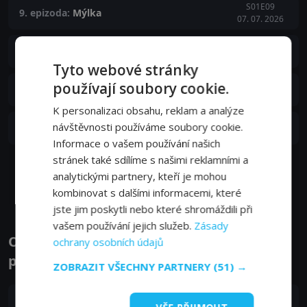
S01E09
9. epizoda:
Mýlka
07. 07. 2026
S01E08
8. epizoda:
Hallidayovi
30. 06. 2026
Tyto webové stránky
S01E07
používají soubory cookie.
7. epizoda:
Útěk
23. 06. 2026
K personalizaci obsahu, reklam a analýze
S01E06
návštěvnosti používáme soubory cookie.
6. epizoda:
Poupata
16. 06. 2026
Informace o vašem používání našich
stránek také sdílíme s našimi reklamními a
Zobrazit další epizody
analytickými partnery, kteří je mohou
kombinovat s dalšími informacemi, které
jste jim poskytli nebo které shromáždili při
vašem používání jejich služeb.
Zásady
Obsazení filmu nebo pořadu Maximální
ochrany osobních údajů
potěšení zaručeno - Herci a tvůrci
ZOBRAZIT VŠECHNY PARTNERY
(51) →
Tatiana Maslany