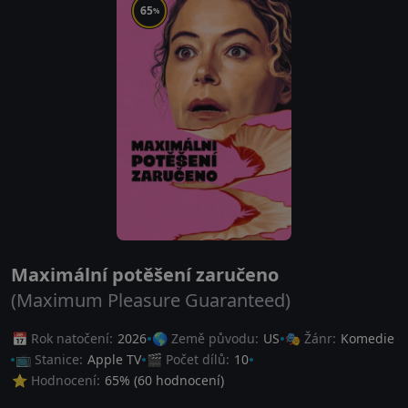
65
%
Maximální potěšení zaručeno
(Maximum Pleasure Guaranteed)
📅 Rok natočení:
2026
🌎 Země původu:
US
🎭 Žánr:
Komedie
📺 Stanice:
Apple TV
🎬 Počet dílů:
10
⭐ Hodnocení:
65
% (
60
hodnocení)