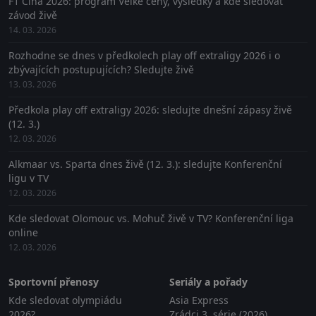
F1 Čína 2026: program Velké ceny, výsledky a kde sledovat
závod živě
14. 03. 2026
Rozhodne se dnes v předkolech play off extraligy 2026 i o
zbývajících postupujících? Sledujte živě
13. 03. 2026
Předkola play off extraligy 2026: sledujte dnešní zápasy živě
(12. 3.)
12. 03. 2026
Alkmaar vs. Sparta dnes živě (12. 3.): sledujte Konferenční
ligu v TV
12. 03. 2026
Kde sledovat Olomouc vs. Mohuč živě v TV? Konferenční liga
online
12. 03. 2026
Sportovní přenosy
Seriály a pořady
Kde sledovat olympiádu
Asia Express
2026?
Zrádci 3. série (2026)