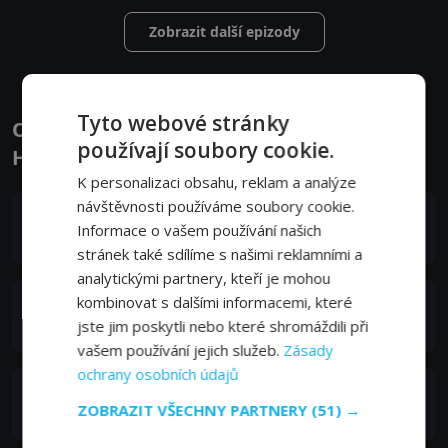
Zobrazit další epizody
Tyto webové stránky
Obsazení filmu nebo pořadu Mayo Chiki! -
používají soubory cookie.
Herci a tvůrci
K personalizaci obsahu, reklam a analýze
návštěvnosti používáme soubory cookie.
Juka Iguči
Informace o vašem používání našich
Subaru Konoe (voice)
stránek také sdílíme s našimi reklamními a
analytickými partnery, kteří je mohou
kombinovat s dalšími informacemi, které
Satoši Hino
jste jim poskytli nebo které shromáždili při
Kinjiro Sakamachi (voice)
vašem používání jejich služeb.
Zásady
ochrany osobních údajů
Eri Kitamura
ZOBRAZIT VŠECHNY PARTNERY
(51) →
Kanade Suzutsuki (voice)