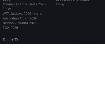
Premier League Darts 2026 -
Filmy
šipky
WTA Ostrava 2026 - tenis
Australian Open 2026
Biatlon v NMnM 2026
ZOH 2026
Online TV
Lepší.TV
Zavřít reklamu
SledovaniTV
Skylink Live TV
Telly
NejPřipojení TV
Poda
Sportovní přenosy
GDPR
Zásady cookies
Redakce
O projektu Zkouknout.cz
Obchodní podmínky
Etický kodex
Kontakt
Copyright © 2026 zkouknout.cz