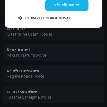
VŠE PŘIJMOUT
Kana Hanazawa
Kureha Sakamachi (voice)
ZOBRAZIT PODROBNOSTI
Marija Ise
Masamune Usami (voice)
Kana Asumi
Nakuru Narumi (voice)
Keidži Fudžiwara
Nagare Konoe (voice)
Mijuki Sawaširo
Kosame Samejima (voice)