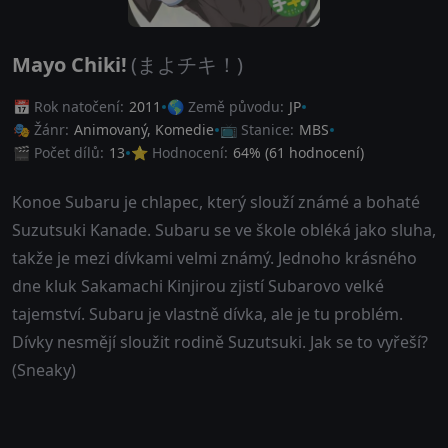
Mayo Chiki!
(まよチキ！)
📅 Rok natočení:
2011
🌎 Země původu:
JP
🎭 Žánr:
Animovaný
,
Komedie
📺 Stanice:
MBS
🎬 Počet dílů:
13
⭐ Hodnocení:
64
% (
61
hodnocení)
Konoe Subaru je chlapec, který slouží známé a bohaté
Suzutsuki Kanade. Subaru se ve škole obléká jako sluha,
takže je mezi dívkami velmi známý. Jednoho krásného
dne kluk Sakamachi Kinjirou zjistí Subarovo velké
tajemství. Subaru je vlastně dívka, ale je tu problém.
Dívky nesmějí sloužit rodině Suzutsuki. Jak se to vyřeší?
(Sneaky)