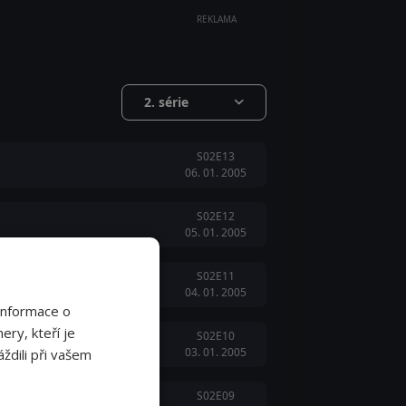
REKLAMA
2. série
S02E13
06. 01. 2005
S02E12
05. 01. 2005
S02E11
04. 01. 2005
Informace o
ery, kteří je
S02E10
03. 01. 2005
ždili při vašem
S02E09