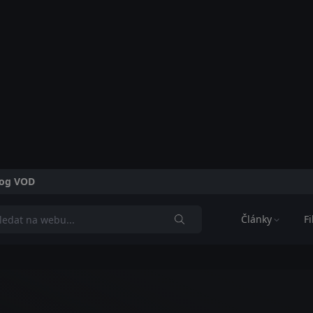
alog VOD
Články
F