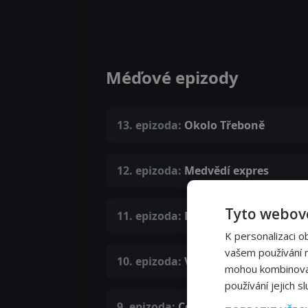
Méďové epizody
13. epizoda:
Okolo Třeboně
12. epizoda:
Medvědí expres
Tyto webové
11. epizoda:
Dobrodružství ve skal
K personalizaci o
vašem používání na
10. epizoda:
V kraji vyhaslých sope
mohou kombinovat 
používání jejich s
9. epizoda:
Cestami medvědů