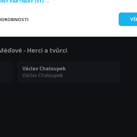
CHNY PARTNERY
(51) →
ODROBNOSTI
VŠ
Zobrazit další epizody
éďové - Herci a tvůrci
Václav Chaloupek
Václav Chaloupek