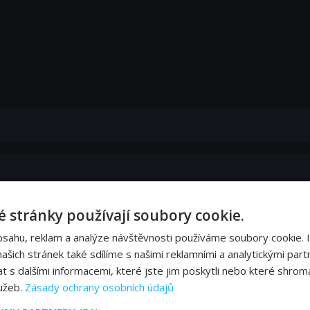
 stránky používají soubory cookie.
ách
bsahu, reklam a analýze návštěvnosti používáme soubory cookie. 
šich stránek také sdílíme s našimi reklamními a analytickými partn
k
s dalšími informacemi, které jste jim poskytli nebo které shromá
lužeb.
Zásady ochrany osobních údajů