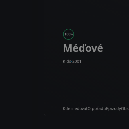
100
%
Méďové
Kids
2001
Kde sledovat
O pořadu
Epizody
Obs