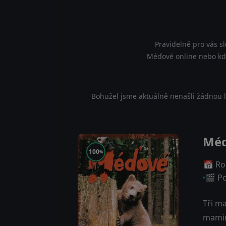
Pravidelně pro vás s
Méďové online nebo kde 
Bohužel jsme aktuálně nenašli žádnou l
Mé
100
%
📅 Ro
🎬 Po
Tři ma
mamink