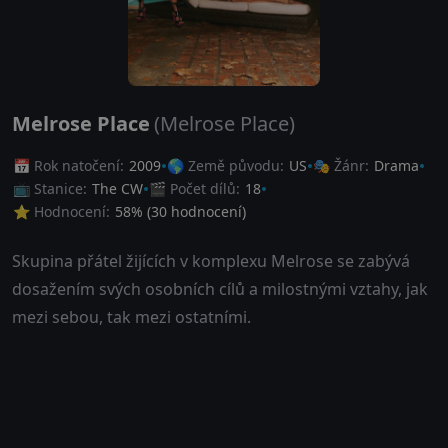
Melrose Place
(Melrose Place)
📅 Rok natočení:
2009
🌎 Země původu:
US
🎭 Žánr:
Drama
📺 Stanice:
The CW
🎬 Počet dílů:
18
⭐ Hodnocení:
58
% (
30
hodnocení)
Skupina přátel žijících v komplexu Melrose se zabývá
dosažením svých osobních cílů a milostnými vztahy, jak
mezi sebou, tak mezi ostatními.