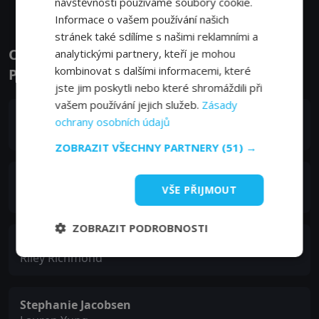
návštěvnosti používáme soubory cookie.
Informace o vašem používání našich
stránek také sdílíme s našimi reklamními a
Obsazení filmu nebo pořadu Melrose
analytickými partnery, kteří je mohou
kombinovat s dalšími informacemi, které
Place - Herci a tvůrci
jste jim poskytli nebo které shromáždili při
vašem používání jejich služeb.
Zásady
Katie Cassidy
ochrany osobních údajů
Eleanor 'Ella' Simms
ZOBRAZIT VŠECHNY PARTNERY
(51) →
Ashlee Simpson
VŠE PŘIJMOUT
Violet Foster
ZOBRAZIT PODROBNOSTI
Jessica Lucas
Riley Richmond
Stephanie Jacobsen