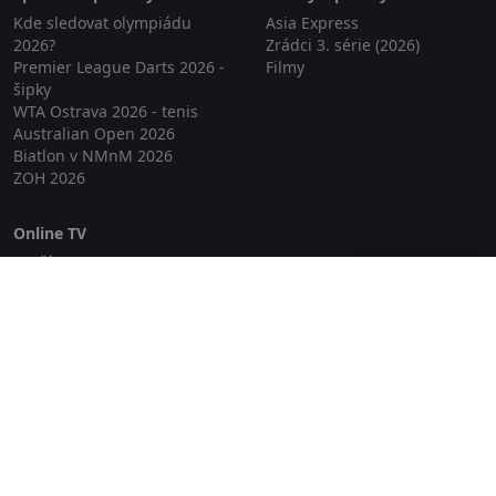
Kde sledovat olympiádu
Asia Express
2026?
Zrádci 3. série (2026)
Premier League Darts 2026 -
Filmy
šipky
WTA Ostrava 2026 - tenis
Australian Open 2026
Biatlon v NMnM 2026
ZOH 2026
Online TV
Lepší.TV
Zavřít reklamu
SledovaniTV
Skylink Live TV
Telly
NejPřipojení TV
Poda
Sportovní přenosy
GDPR
Zásady cookies
Redakce
O projektu Zkouknout.cz
Obchodní podmínky
Etický kodex
Kontakt