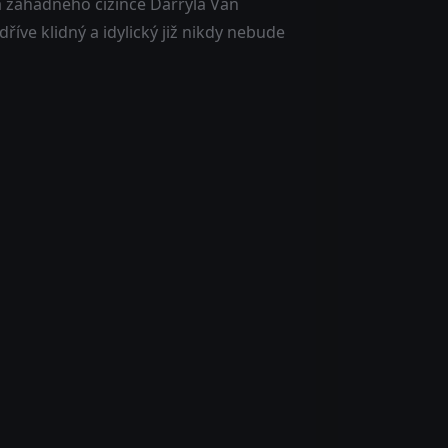
a záhadného cizince Darryla Van
říve klidný a idylický již nikdy nebude