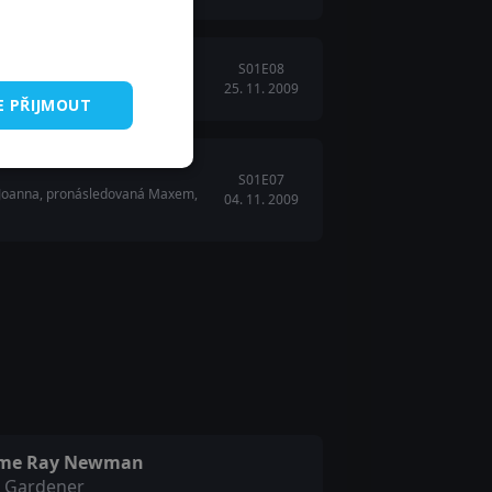
S01E08
25. 11. 2009
neví, jak dál.
E PŘIJMOUT
S01E07
 je. Joanna, pronásledovaná Maxem,
04. 11. 2009
ime Ray Newman
t Gardener