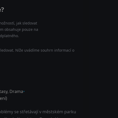
e?
ožností, jak sledovat
nam obsahuje pouze na
edplatného.
sledovat. Níže uvádíme souhrn informací o
tasy
,
Drama
ní)
oblémy se střetávají v městském parku