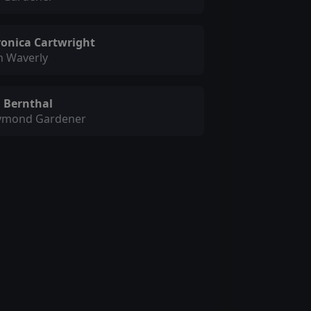
ronica Cartwright
n Waverly
n Bernthal
ymond Gardener