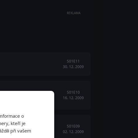
REKLAMA
S01E11
30. 12. 2009
S01E10
ný, temnější plán. Mezitím Kat
16. 12. 2009
Informace o
ery, kteří je
S01E09
k záchraně Grety. Joannino
ždili při vašem
02. 12. 2009