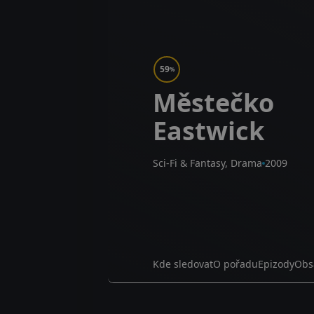
59
%
Městečko
Eastwick
Sci-Fi & Fantasy, Drama
2009
Kde sledovat
O pořadu
Epizody
Obs