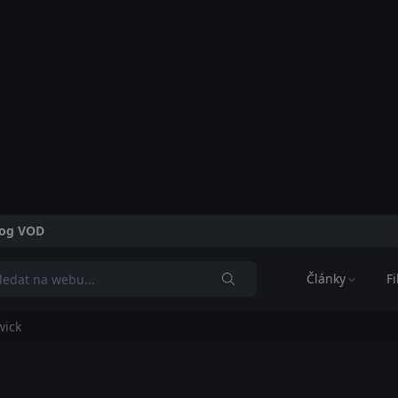
alog VOD
Články
F
wick