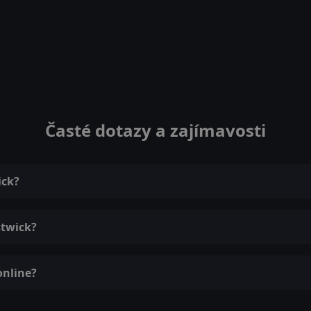
Časté dotazy a zajímavosti
ick?
stwick?
online?