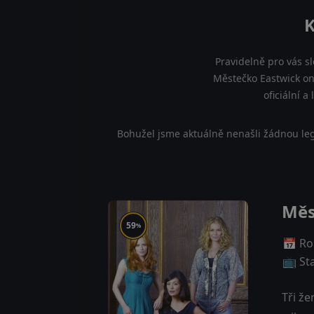
K
Pravidelně pro vás s
Městečko Eastwick on
oficiální 
Bohužel jsme aktuálně nenašli žádnou leg
Měs
59
%
📅 Ro
📺 St
Tři ž