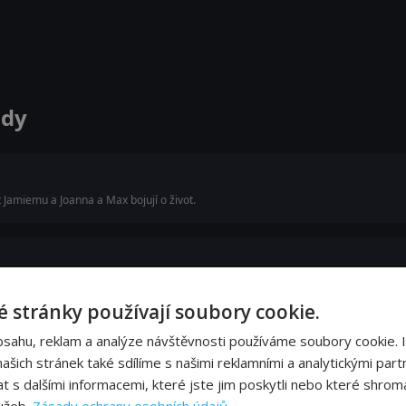
ody
t Jamiemu a Joanna a Max bojují o život.
ec, chystá se na večeři, kde se otec a syn mohou spojit. Ale Jamie má na večer taj
je každého…
 stránky používají soubory cookie.
bsahu, reklam a analýze návštěvnosti používáme soubory cookie. 
šich stránek také sdílíme s našimi reklamními a analytickými partn
její matka Edie. Darryl se snaží přesvědčit Kat, aby použila své léčivé schopnosti 
s dalšími informacemi, které jste jim poskytli nebo které shromá
pojence v Eleanor a Bunovi při likvidaci…