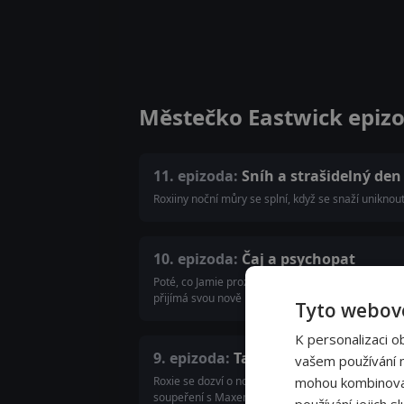
Městečko Eastwick epiz
11. epizoda:
Sníh a strašidelný den
Roxiiny noční můry se splní, když se snaží uniknou
10. epizoda:
Čaj a psychopat
Poté, co Jamie prozradí Roxie, že Darryl je jeho ot
přijímá svou nově nalezenou sílu tím, že uzdravu
Tyto webové
K personalizaci o
9. epizoda:
Tasery a výmaz duše
vašem používání na
Roxie se dozví o nové schopnosti, když ji navštíví 
mohou kombinovat 
soupeření s Maxem eskaluje, zatímco Jamie najde s