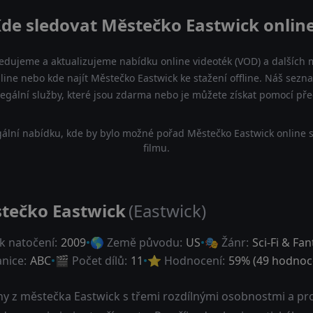
de sledovat Městečko Eastwick onlin
ledujeme a aktualizujeme nabídku online videoték (VOD) a dalších m
line nebo kde najít Městečko Eastwick ke stažení offline. Náš sez
a legální služby, které jsou zdarma nebo je můžete získat pomocí př
ální nabídku, kde by bylo možné pořad Městečko Eastwick online 
filmu.
tečko Eastwick
(Eastwick)
k natočení:
2009
🌎 Země původu:
US
🎭 Žánr:
Sci-Fi & Fan
anice:
ABC
🎬 Počet dílů:
11
⭐ Hodnocení:
59
% (
49
hodnoce
eny z městečka Eastwick s třemi rozdílnými osobnostmi a pr