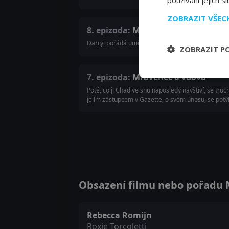
používání jejich s
ZOBRAZIT VŠE
8. epizoda:
Malování a rozkoš
Darryl pořádá uměleckou přehlídku Roxiina díla ve s
ZOBRAZIT P
7. epizoda:
Mravenec a vdova
Poté, co ji Chad ve snu naposledy navštíví, se truc
jejím zástupcem v Gazette, o svém únosu, se potý
Obsazení filmu nebo pořadu M
Rebecca Romijn
Roxie Torcoletti