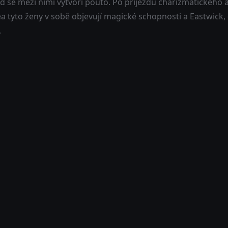
ed se mezi nimi vytvoří pouto. Po příjezdu charizmatického 
 tyto ženy v sobě objevují magické schopnosti a Eastwick, d
.