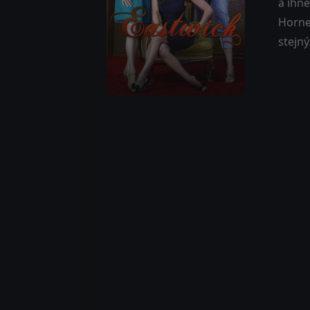
a ihn
Hornea
stejný