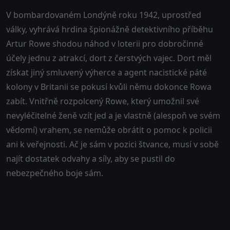
V bombardovaném Londýně roku 1942, uprostřed
války, vyhrává hrdina špionážně detektivního příběhu
Artur Rowe shodou náhod v loterii pro dobročinné
účely jednu z atrakcí, dort z čerstvých vajec. Dort měl
získat jiný smluvený výherce a agent nacistické páté
kolony v Britanii se pokusí kvůli němu dokonce Rowa
zabít. Vnitřně rozpolcený Rowe, který umožnil své
nevyléčitelné ženě vzít jed a je vlastně (alespoň ve svém
vědomí) vrahem, se nemůže obrátit o pomoc k policii
ani k veřejnosti. Ač je sám v pozici štvance, musí v sobě
najít dostatek odvahy a síly, aby se pustil do
nebezpečného boje sám.