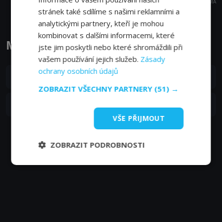
REKLAMA
stránek také sdílíme s našimi reklamními a
analytickými partnery, kteří je mohou
kombinovat s dalšími informacemi, které
Ministerstvo strachu epizody
jste jim poskytli nebo které shromáždili při
vašem používání jejich služeb.
Zásady
ochrany osobních údajů
S01E02
2. epizoda:
2. epizoda
-
ZOBRAZIT VŠECHNY PARTNERY
(51) →
S01E01
1. epizoda:
1. epizoda
04. 12. 1966
VŠE PŘIJMOUT
ZOBRAZIT PODROBNOSTI