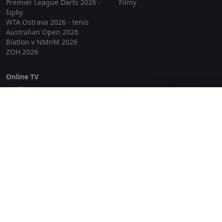
Premier League Darts 2026 -
Filmy
šipky
WTA Ostrava 2026 - tenis
Australian Open 2026
Biatlon v NMnM 2026
ZOH 2026
Online TV
Lepší.TV
Zavřít reklamu
SledovaniTV
Skylink Live TV
Telly
NejPřipojení TV
Poda
Sportovní přenosy
GDPR
Zásady cookies
Redakce
O projektu Zkouknout.cz
Obchodní podmínky
Etický kodex
Kontakt
Copyright © 2026 zkouknout.cz