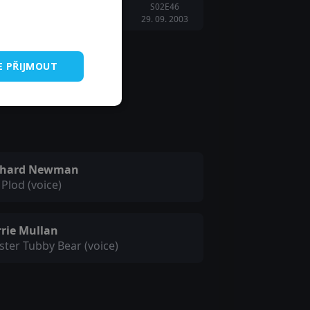
S02E46
29. 09. 2003
E PŘIJMOUT
chard Newman
 Plod (voice)
rrie Mullan
ter Tubby Bear (voice)