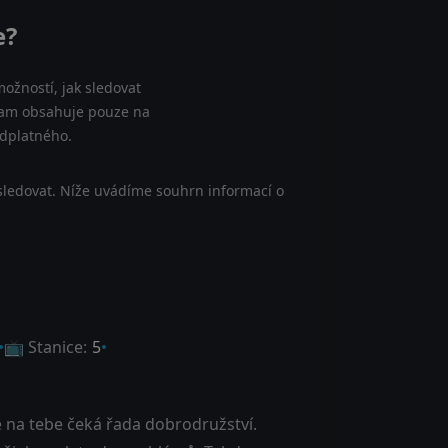
e?
ožností, jak sledovat
znam obsahuje pouze na
edplatného.
sledovat. Níže uvádíme souhrn informací o
📺 Stanice:
5
de na tebe čeká řada dobrodružství.