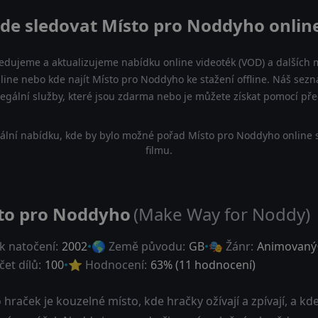
de sledovat Místo pro Noddyho onlin
ledujeme a aktualizujeme nabídku online videoték (VOD) a dalších m
ine nebo kde najít Místo pro Noddyho ke stažení offline. Náš se
a legální služby, které jsou zdarma nebo je můžete získat pomocí př
ální nabídku, kde by bylo možné pořad Místo pro Noddyho online 
filmu.
to pro Noddyho
(Make Way for Noddy)
k natočení:
2002
🌎 Země původu:
GB
🎭 Žánr:
Animovaný
et dílů:
100
⭐ Hodnocení:
63
% (
11
hodnocení)
hraček je kouzelné místo, kde hračky ožívají a zpívají, a k