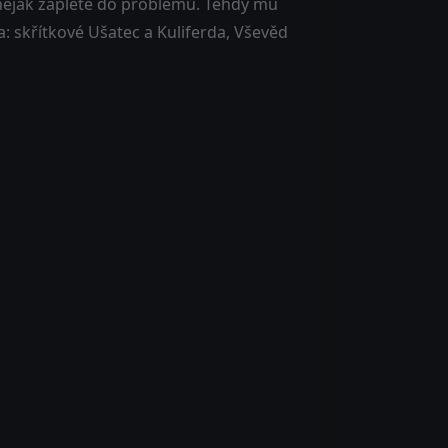
 nějak zaplete do problémů. Tehdy mu
: skřítkové Ušatec a Kuliferda, Vševěd