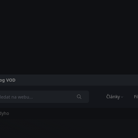
alog VOD
Články
F
dyho