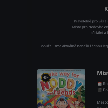
K
Pravidelně pro vás s
Místo pro Noddyho onl
oficiální 
Bohužel jsme aktuálně nenašli žádnou leg
Mís
63
%
📅 Ro
🎬 Poč
Město 