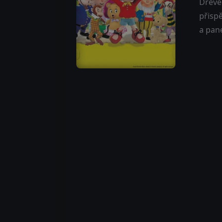
Dřevě
přisp
a pan