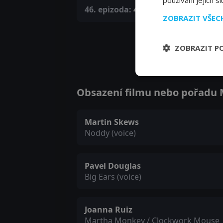
používání jejich s
46. epizoda:
46. epizoda
ZOBRAZIT VŠE
ZOBRAZIT P
Obsazení filmu nebo pořadu M
Martin Skews
Noddy (voice)
Pavel Douglas
Big Ears (voice)
Joanna Ruiz
Martha Monkey / Clockwork Mouse