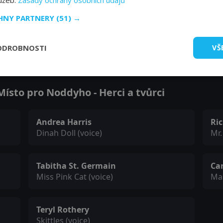
lužeb.
Zásady ochrany osobních údajů
CHNY PARTNERY
(51) →
Zobrazit další epizody
ODROBNOSTI
VŠ
ísto pro Noddyho - Herci a tvůrci
Andrea Harris
Ri
Dinah Doll (voice)
Mr.
Tabitha St. Germain
Ca
Miss Pink Cat (voice)
Mas
Teryl Rothery
Skittles (voice)