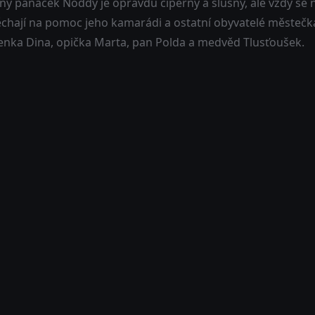
ný panáček Noddy je opravdu čiperný a slušný, ale vždy se
ěchají na pomoc jeho kamarádi a ostatní obyvatelé městečka
enka Dina, opička Marta, pan Polda a medvěd Tlusťoušek.