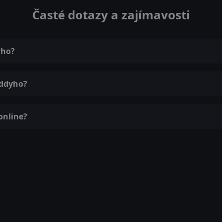
Časté dotazy a zajímavosti
yho?
oddyho?
online?