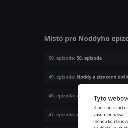
Místo pro Noddyho epiz
50. epizoda:
50. epizoda
49. epizoda:
Noddy a ztracené koší
48. epizoda:
48. epizoda
Tyto webové
K personalizaci o
47. epizoda:
47. epizoda
vašem používání na
mohou kombinovat 