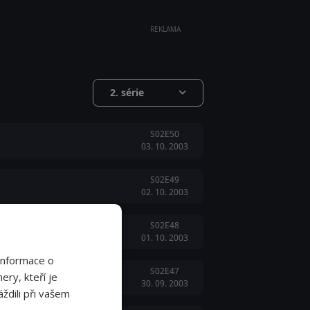
REKLAMA
2. série
S02E50
03. 10. 2003
S02E49
02. 10. 2003
S02E48
01. 10. 2003
Informace o
S02E47
ery, kteří je
30. 09. 2003
ždili při vašem