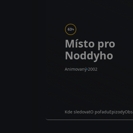
63
%
Místo pro
Noddyho
Animovaný
2002
Kde sledovat
O pořadu
Epizody
Obs