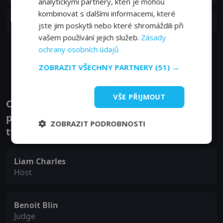
analytickými partnery, kteří je mohou
kombinovat s dalšími informacemi, které
S09E06
6. epizoda:
6. epizoda
jste jim poskytli nebo které shromáždili při
30. 06. 2026
vašem používání jejich služeb.
Zásady
ochrany osobních údajů
Zobrazit další epizody
ZOBRAZIT VŠECHNY PARTNERY
(51) →
VŠE PŘIJMOUT
Obsazení filmu nebo pořadu Mistrovské
pečení - Nejlepší z nejlepších - Herci a
ZOBRAZIT PODROBNOSTI
tvůrci
Liam Charles
Host
Benoit Blin
Judge