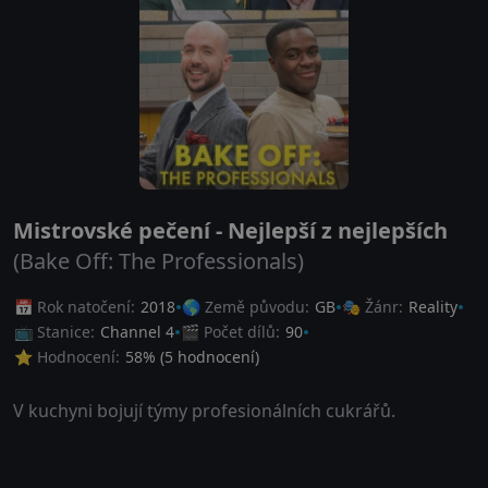
Mistrovské pečení - Nejlepší z nejlepších
(Bake Off: The Professionals)
📅 Rok natočení:
2018
🌎 Země původu:
GB
🎭 Žánr:
Reality
📺 Stanice:
Channel 4
🎬 Počet dílů:
90
⭐ Hodnocení:
58
% (
5
hodnocení)
V kuchyni bojují týmy profesionálních cukrářů.