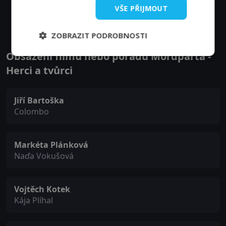
Zobrazit další epizody
VŠE PŘIJMOUT
ZOBRAZIT PODROBNOSTI
Obsazení filmu nebo pořadu Mordparta -
Herci a tvůrci
Jiří Bartoška
Colombo
Markéta Plánková
Naďa Vokušová
Vojtěch Kotek
Kája Plíhal