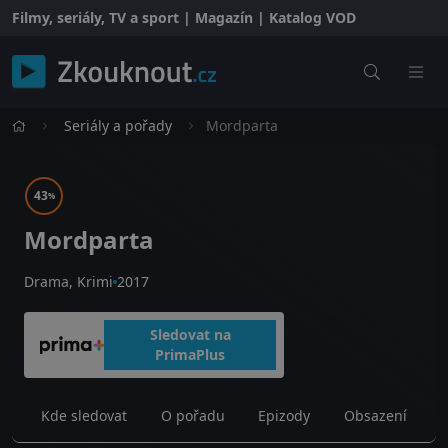
Filmy, seriály, TV a sport | Magazín | Katalog VOD
Seriály a pořady
Mordparta
43
%
Mordparta
Drama, Krimi
2017
Sledovat na
PrimaPlus
Kde sledovat
O pořadu
Epizody
Obsazení