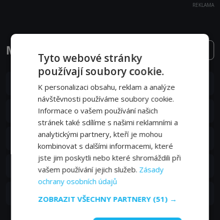
REKLAMA
Mordparta epizody
2. série
Tyto webové stránky
používají soubory cookie.
S02E08
8. epizoda:
Řešení
K personalizaci obsahu, reklam a analýze
28. 05. 2017
návštěvnosti používáme soubory cookie.
S02E07
Informace o vašem používání našich
7. epizoda:
Krev
21. 05. 2017
stránek také sdílíme s našimi reklamními a
analytickými partnery, kteří je mohou
S02E06
6. epizoda:
Bratři
14. 05. 2017
kombinovat s dalšími informacemi, které
jste jim poskytli nebo které shromáždili při
S02E05
5. epizoda:
Teambuilding
vašem používání jejich služeb.
Zásady
07. 05. 2017
ochrany osobních údajů
S02E04
4. epizoda:
Motivátor
30. 04. 2017
ZOBRAZIT VŠECHNY PARTNERY
(51) →