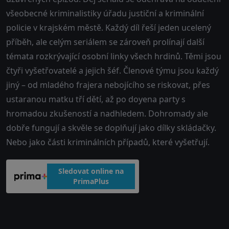
všeobecné kriminalistiky úřadu justiční a kriminální
policie v krajském městě. Každý díl řeší jeden ucelený
příběh, ale celým seriálem se zároveň prolínají další
témata rozkrývající osobní linky všech hrdinů. Těmi jsou
čtyři vyšetřovatelé a jejich šéf. Členové týmu jsou každý
jiný – od mladého frajera nebojícího se riskovat, přes
ustaranou matku tří dětí, až po doyena party s
hromadou zkušeností a nadhledem. Dohromady ale
dobře fungují a skvěle se doplňují jako dílky skládačky.
Nebo jako části kriminálních případů, které vyšetřují.
Sledovat online na
PrimaPlus