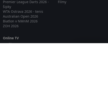
Premier League Darts 2026 -
Filmy
šipky
WTA Ostrava 2026 - tenis
Australian Open 2026
Biatlon v NMnM 2026
ZOH 2026
Online TV
Lepší.TV
Zavřít reklamu
SledovaniTV
Skylink Live TV
Telly
NejPřipojení TV
Poda
Sportovní přenosy
GDPR
Zásady cookies
Redakce
O projektu Zkouknout.cz
Obchodní podmínky
Etický kodex
Kontakt
Copyright © 2026 zkouknout.cz