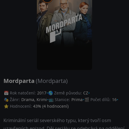
Mordparta
(Mordparta)
📅 Rok natočení:
2017
🌎 Země původu:
CZ
🎭 Žánr:
Drama
,
Krimi
📺 Stanice:
Prima
🎬 Počet dílů:
16
⭐ Hodnocení:
43
% (
4
hodnocení)
Kriminální seriál severského typu, který tvoří osm
uzavřených epizod. Děj seriálu se odehrává na oddělení