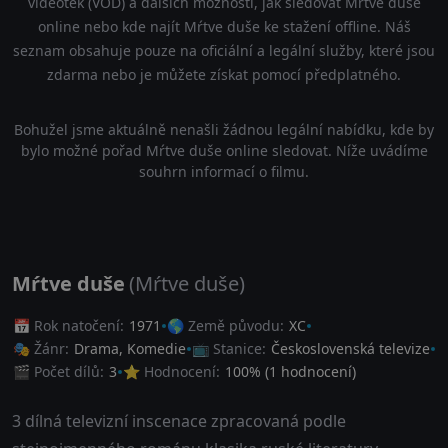
videoték (VOD) a dalších možností, jak sledovat Mŕtve duše
online nebo kde najít Mŕtve duše ke stažení offline. Náš
seznam obsahuje pouze na oficiální a legální služby, které jsou
zdarma nebo je můžete získat pomocí předplatného.
Bohužel jsme aktuálně nenašli žádnou legální nabídku, kde by
bylo možné pořad Mŕtve duše online sledovat. Níže uvádíme
souhrn informací o filmu.
Mŕtve duše
(Mŕtve duše)
📅 Rok natočení:
1971
🌎 Země původu:
XC
🎭 Žánr:
Drama
,
Komedie
📺 Stanice:
Československá televize
🎬 Počet dílů:
3
⭐ Hodnocení:
100
% (
1
hodnocení)
3 dílná televizní inscenace zpracovaná podle