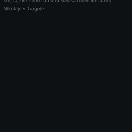
stejnojmenného románu klasika ruské literatury
Nikolaje V. Gogole.