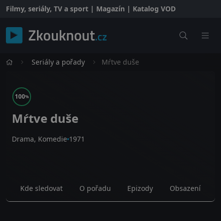
Filmy, seriály, TV a sport | Magazín | Katalog VOD
Seriály a pořady
Mŕtve duše
100
%
Mŕtve duše
Drama, Komedie
1971
Kde sledovat
O pořadu
Epizody
Obsazení