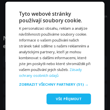
Tyto webové stránky
REKLAMA
používají soubory cookie.
K personalizaci obsahu, reklam a analýze
návštěvnosti používáme soubory cookie.
Nadpřirozené jevy ve světle vědy
Informace o vašem používání našich
epizody
stránek také sdílíme s našimi reklamními a
analytickými partnery, kteří je mohou
kombinovat s dalšími informacemi, které
S01E17
17. epizoda:
17. epizoda
jste jim poskytli nebo které shromáždili při
-
vašem používání jejich služeb.
Zásady
S01E16
16. epizoda:
ochrany osobních údajů
16. epizoda
-
ZOBRAZIT VŠECHNY PARTNERY
(51) →
S01E15
15. epizoda:
15. epizoda
-
VŠE PŘIJMOUT
S01E14
14. epizoda:
14. epizoda
-