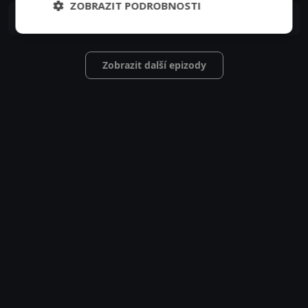
ZOBRAZIT PODROBNOSTI
S01E13
13. epizoda:
13. epizoda
07. 03. 1999
Zobrazit další epizody