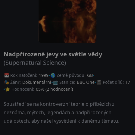
Nadpřirozené jevy ve světle vědy
(Supernatural Science)
📅 Rok natočení:
1999
🌎 Země původu:
GB
🎭 Žánr:
Dokumentární
📺 Stanice:
BBC One
🎬 Počet dílů:
17
⭐ Hodnocení:
65
% (
2
hodnocení)
Soustředí se na kontroverzní teorie o příbězích z
neznáma, mýtech, legendách a nadpřirozených
událostech, aby našel vysvětlení k danému tématu.