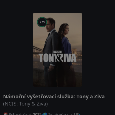
77
%
Námořní vyšetřovací služba: Tony a Ziva
(NCIS: Tony & Ziva)
📅 Rok natočení:
2025
🌎 Země původu:
US