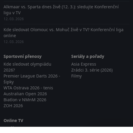
Alkmaar vs. Sparta dnes živě (12. 3.): sledujte Konferenční
ligu v TV
12. 03. 2026
Kde sledovat Olomouc vs. Mohuč živě v TV? Konferenční liga
online
12. 03. 2026
Sportovní přenosy
Seriály a pořady
Kde sledovat olympiádu
Asia Express
2026?
Zrádci 3. série (2026)
Premier League Darts 2026 -
Filmy
šipky
WTA Ostrava 2026 - tenis
Australian Open 2026
Biatlon v NMnM 2026
ZOH 2026
Online TV
Lepší.TV
Zavřít reklamu