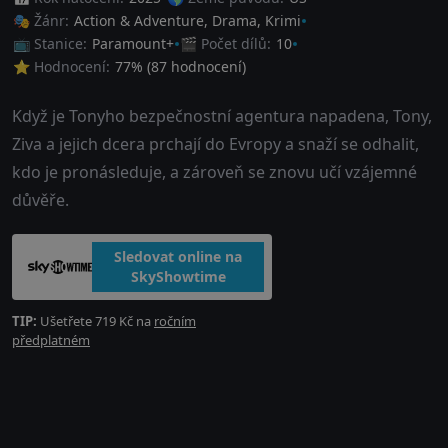
🎭 Žánr:
Action & Adventure
,
Drama
,
Krimi
📺 Stanice:
Paramount+
🎬 Počet dílů:
10
⭐ Hodnocení:
77
% (
87
hodnocení)
Když je Tonyho bezpečnostní agentura napadena, Tony,
Ziva a jejich dcera prchají do Evropy a snaží se odhalit,
kdo je pronásleduje, a zároveň se znovu učí vzájemné
důvěře.
Sledovat online na
SkyShowtime
TIP:
Ušetřete 719 Kč na
ročním
předplatném