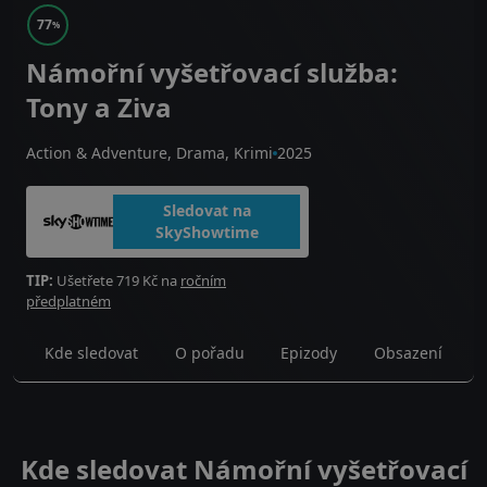
77
%
Námořní vyšetřovací služba:
Tony a Ziva
Action & Adventure, Drama, Krimi
2025
Sledovat na
SkyShowtime
TIP:
Ušetřete 719 Kč na
ročním
předplatném
Kde sledovat
O pořadu
Epizody
Obsazení
Kde sledovat Námořní vyšetřovací