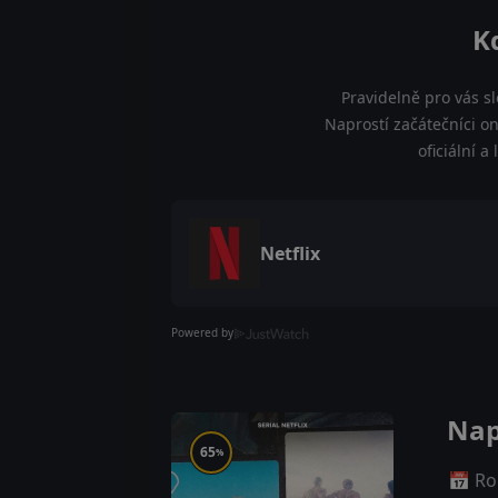
K
Pravidelně pro vás s
Naprostí začátečníci on
oficiální 
Netflix
Powered by
Nap
65
%
📅 Ro