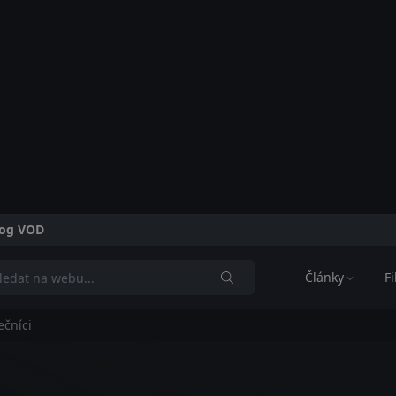
alog VOD
Články
F
ečníci