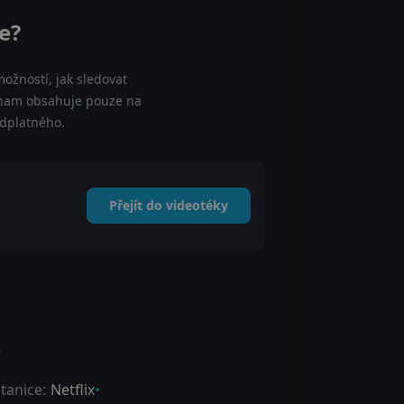
e?
ožností, jak sledovat
seznam obsahuje pouze na
edplatného.
Přejít do videotéky
)
tanice:
Netflix