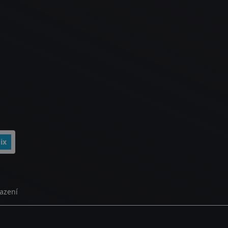
ix
azení