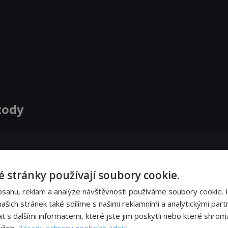
zody
as. Igor se cítí provinile, a vezme proto budoucnost pevně do vlastních rukou.
 stránky používají soubory cookie.
bsahu, reklam a analýze návštěvnosti používáme soubory cookie. 
í velký otazník. Po skandálním odhalení hledá Niko oporu u Leny.
šich stránek také sdílíme s našimi reklamními a analytickými partn
s dalšími informacemi, které jste jim poskytli nebo které shromá