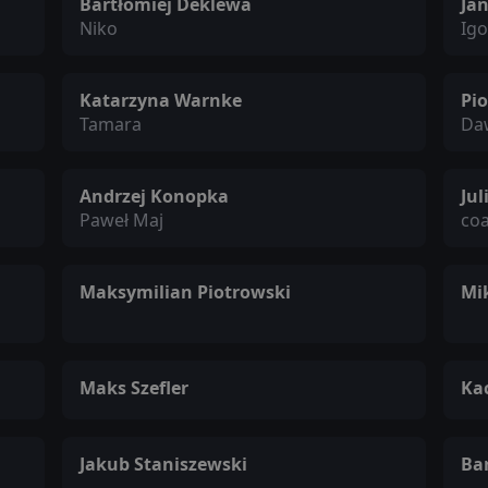
Bartłomiej Deklewa
Jan
Niko
Ig
Katarzyna Warnke
Pi
Tamara
Da
Andrzej Konopka
Ju
Paweł Maj
co
Maksymilian Piotrowski
Mi
Maks Szefler
Ka
Jakub Staniszewski
Ba