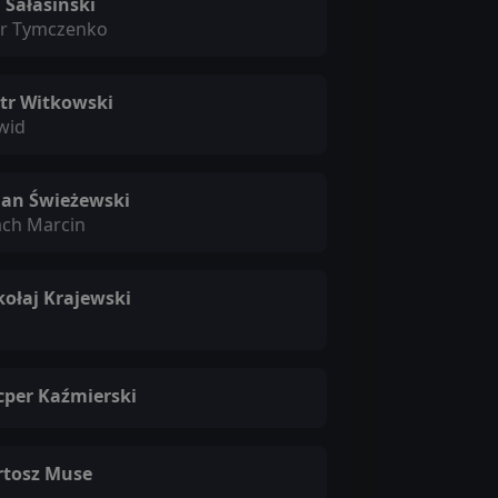
 Sałasiński
or Tymczenko
otr Witkowski
wid
lian Świeżewski
ach Marcin
kołaj Krajewski
cper Kaźmierski
rtosz Muse