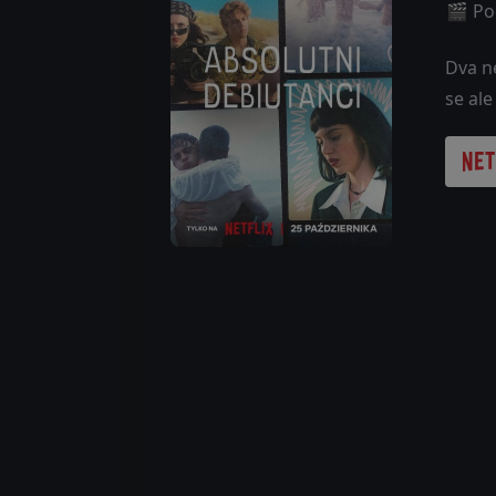
🎬 Poč
Dva ne
se al