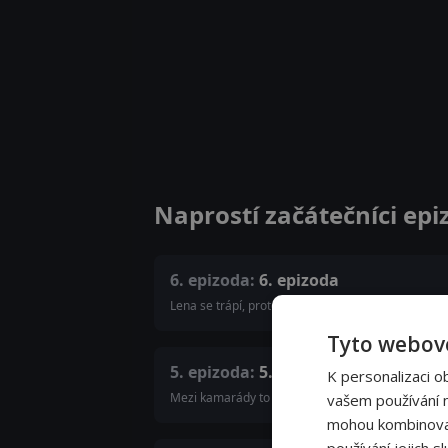
Naprostí začátečníci epi
6. epizoda:
6. epizoda
Lena se trápí, protože se jí nedaří dotočit film vč
Tyto webové
5. epizoda:
5. epizoda
K personalizaci o
Mezi kamarády to skřípe a nad celým projektem vis
vašem používání na
mohou kombinovat 