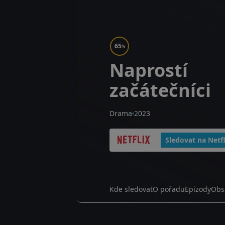
65
%
Naprostí
začátečníci
Drama
2023
Sledovat na Netfl
Kde sledovat
O pořadu
Epizody
Obs