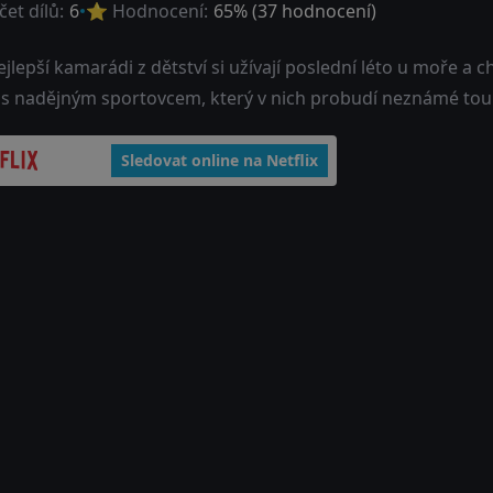
et dílů:
6
⭐ Hodnocení:
65
% (
37
hodnocení)
jlepší kamarádi z dětství si užívají poslední léto u moře a 
e s nadějným sportovcem, který v nich probudí neznámé tou
Sledovat online na Netflix