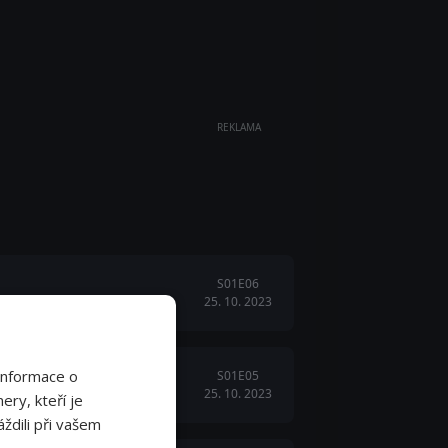
REKLAMA
S01E06
25. 10. 2023
Informace o
S01E05
25. 10. 2023
ery, kteří je
ždili při vašem