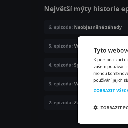
Největší mýty historie e
6. epizoda:
Neobjasněné záhady
5. epizoda:
Vůdci a legendy
Tyto webové
K personalizaci o
4. epizoda:
Společnost
vašem používání na
mohou kombinovat 
používání jejich s
3. epizoda:
Války a konflikty
ZOBRAZIT VŠE
2. epizoda:
Zábavní průmysl
ZOBRAZIT P