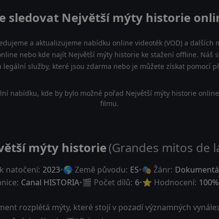
e sledovat Největší mýty historie onli
ledujeme a aktualizujeme nabídku online videoték (VOD) a dalších m
online nebo kde najít Největší mýty historie ke stažení offline. N
 a legální služby, které jsou zdarma nebo je můžete získat pomocí 
ní nabídku, kde by bylo možné pořad Největší mýty historie onlin
filmu.
větší mýty historie
(Grandes mitos de la
k natočení:
2023
🌎 Země původu:
ES
🎭 Žánr:
Dokumentá
anice:
Canal HISTORIA
🎬 Počet dílů:
6
⭐ Hodnocení:
100
%
ent rozplétá mýty, které stojí v pozadí významných vynálezů