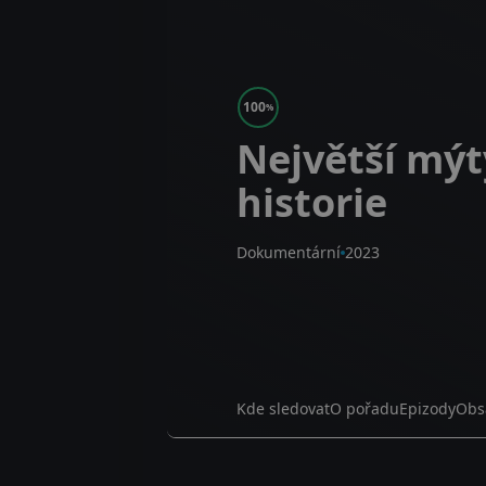
100
%
Největší mýt
historie
Dokumentární
2023
Kde sledovat
O pořadu
Epizody
Obs