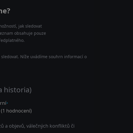
ne?
ožností, jak sledovat
áš seznam obsahuje pouze
předplatného.
e sledovat. Níže uvádíme souhrn informací o
 historia)
rní
 (
1
hodnocení)
 a objevů, válečných konfliktů či