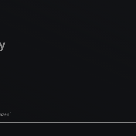
y
azení