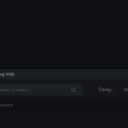
alog VOD
Články
F
istorie