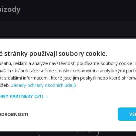
pizody
 stránky používají soubory cookie.
bsahu, reklam a analýze návštěvnosti používáme soubory cookie. 
šich stránek také sdílíme s našimi reklamními a analytickými partn
s dalšími informacemi, které jste jim poskytli nebo které shromá
lužeb.
Zásady ochrany osobních údajů
CHNY PARTNERY
(51) →
ODROBNOSTI
VŠ
Zobrazit další epizody