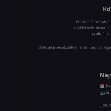
Kd
Pravidelně pro vás s
Největší mýty historie 
na oficiální
Bohužel jsme aktuálně nenašli žádnou legál
Nej
📅 Ro
📺 St
Dokum