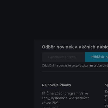
Odběr novinek a akčních nabí
Přihlásit 
Odesláním souhlasíte se
zpracováním osobních ú
Nejnovější články
S
K
F1 Čína 2026: program Velké
P
ceny, výsledky a kde sledovat
š
závod živě
W
14. 03. 2026