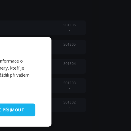
S01E06
-
S01E05
-
Informace o
S01E04
ery, kteří je
-
ždili při vašem
S01E03
-
S01E02
-
E PŘIJMOUT