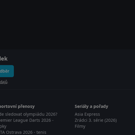
dek
odběr
dajů
.
portovní přenosy
Seriály a pořady
de sledovat olympiádu 2026?
Asia Express
remier League Darts 2026 -
Zrádci 3. série (2026)
ipky
Filmy
TA Ostrava 2026 - tenis