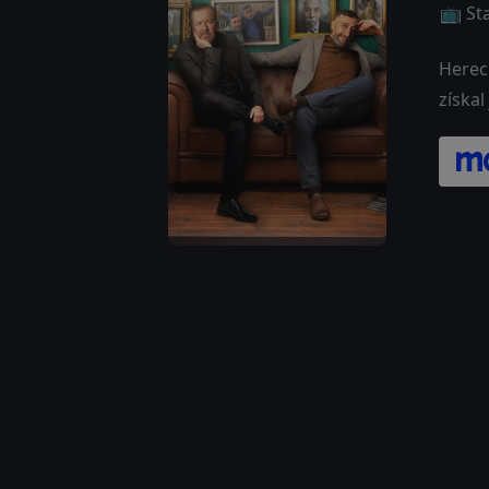
📺 St
Herec
získal