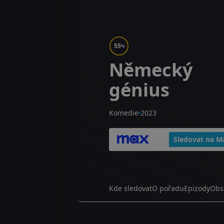
55
%
Německý
génius
Komedie
2023
Sledovat na M
Kde sledovat
O pořadu
Epizody
Obs