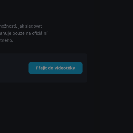
?
ožností, jak sledovat
huje pouze na oficiální
atného.
Přejít do videotéky