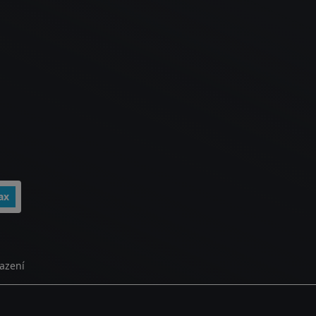
ax
azení