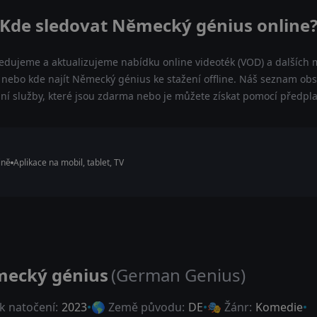
Kde sledovat Německý génius online
ledujeme a aktualizujeme nabídku online videoték (VOD) a dalších m
nebo kde najít Německý génius ke stažení offline. Náš seznam obsa
lní služby, které jsou zdarma nebo je můžete získat pomocí předpl
ině
Aplikace na mobil, tablet, TV
ecký génius
(German Genius)
k natočení:
2023
🌎 Země původu:
DE
🎭 Žánr:
Komedie