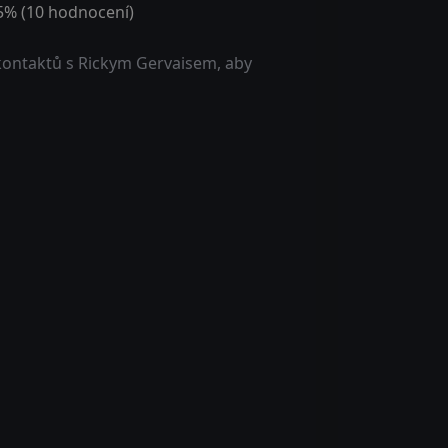
5
% (
10
hodnocení)
kontaktů s Rickym Gervaisem, aby