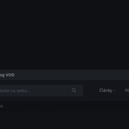
alog VOD
Články
F
us