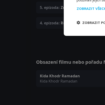
používání jejich s
5. epizoda:
Zuversicht, gutes Auss
ZOBRAZIT VŠE
ZOBRAZIT P
4. epizoda:
Revolverkredit
Obsazení filmu nebo pořadu N
Kida Khodr Ramadan
Kida Khodr Ramadan