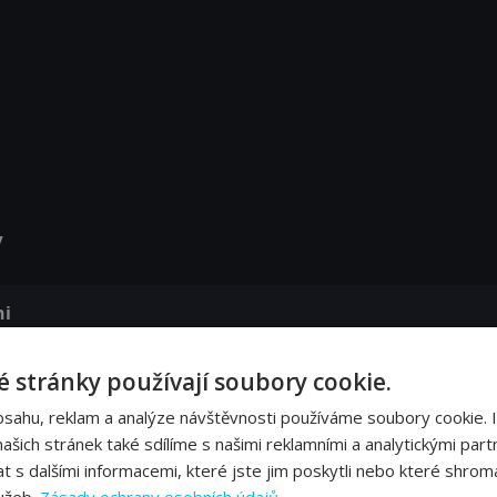
y
ni
 stránky používají soubory cookie.
bsahu, reklam a analýze návštěvnosti používáme soubory cookie. 
šich stránek také sdílíme s našimi reklamními a analytickými partn
thoven
s dalšími informacemi, které jste jim poskytli nebo které shromá