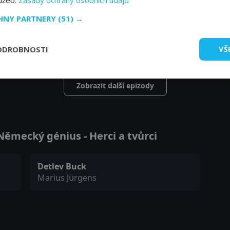
lužeb.
Zásady ochrany osobních údajů
ehen und Einstein
CHNY PARTNERY
(51) →
ODROBNOSTI
VŠ
Zobrazit další epizody
ěmecký génius - Herci a tvůrci
Detlev Buck
Marius Jürgens