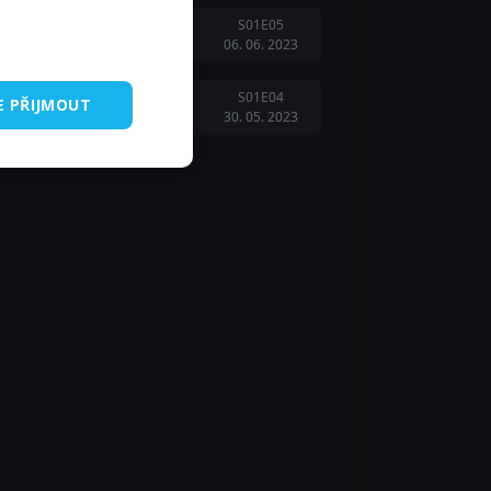
S01E05
06. 06. 2023
S01E04
E PŘIJMOUT
30. 05. 2023