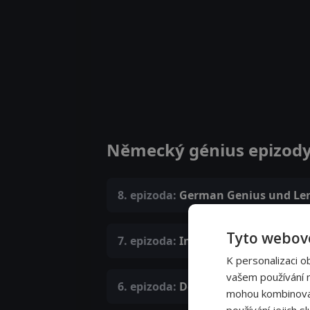
Německý génius epizod
8. epizoda:
German Genius und Le
Tyto webové
7. epizoda:
Intimitäten
K personalizaci o
vašem používání na
6. epizoda:
Der Shitstorm und Bee
mohou kombinovat 