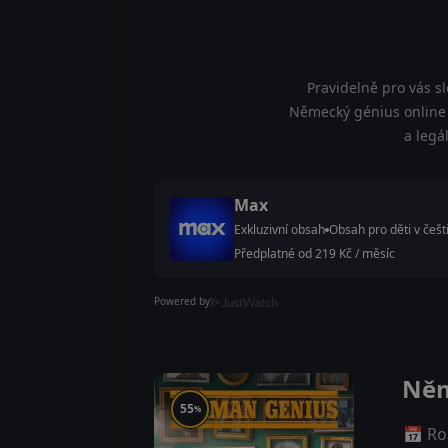
Pravidelně pro vás s
Německý génius online 
a legá
Max
Exkluzivní obsah
Obsah pro děti v češt
Předplatné od 219 Kč / měsíc
Powered by
Něm
55
%
📅 Ro