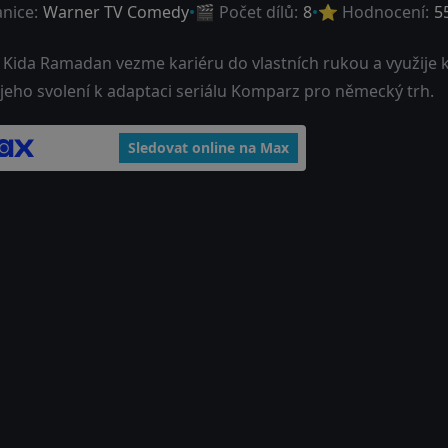
anice:
Warner TV Comedy
🎬 Počet dílů:
8
⭐ Hodnocení:
5
 Kida Ramadan vezme kariéru do vlastních rukou a využije 
 jeho svolení k adaptaci seriálu Komparz pro německý trh.
Sledovat online na Max