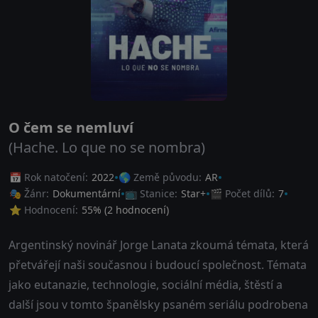
O čem se nemluví
(Hache. Lo que no se nombra)
📅 Rok natočení:
2022
🌎 Země původu:
AR
🎭 Žánr:
Dokumentární
📺 Stanice:
Star+
🎬 Počet dílů:
7
⭐ Hodnocení:
55
% (
2
hodnocení)
Argentinský novinář Jorge Lanata zkoumá témata, která
přetvářejí naši současnou i budoucí společnost. Témata
jako eutanazie, technologie, sociální média, štěstí a
další jsou v tomto španělsky psaném seriálu podrobena