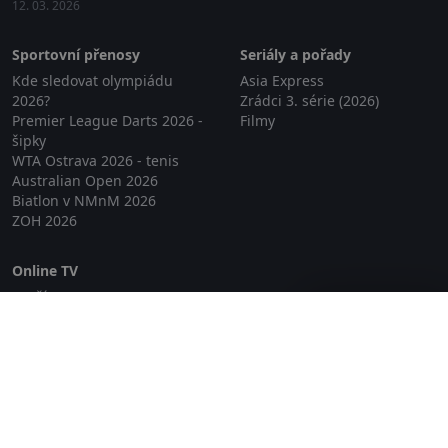
12. 03. 2026
Sportovní přenosy
Seriály a pořady
Kde sledovat olympiádu
Asia Express
2026?
Zrádci 3. série (2026)
Premier League Darts 2026 -
Filmy
šipky
WTA Ostrava 2026 - tenis
Australian Open 2026
Biatlon v NMnM 2026
ZOH 2026
Online TV
Lepší.TV
Zavřít reklamu
SledovaniTV
Skylink Live TV
Telly
NejPřipojení TV
Poda
Sportovní přenosy