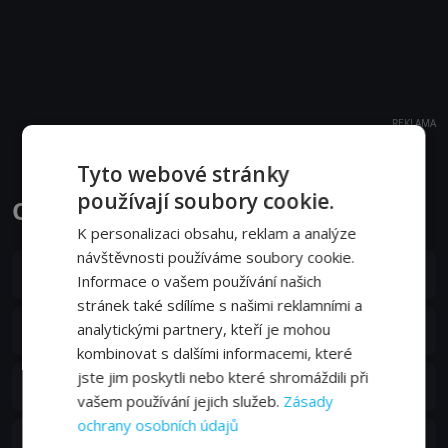
REKLAMA
Tyto webové stránky
používají soubory cookie.
O čem se nemluví epizody
K personalizaci obsahu, reklam a analýze
návštěvnosti používáme soubory cookie.
S01E07
7. epizoda:
Štěstí
Informace o vašem používání našich
19. 10. 2022
stránek také sdílíme s našimi reklamními a
S01E06
analytickými partnery, kteří je mohou
6. epizoda:
Temný web
19. 10. 2022
kombinovat s dalšími informacemi, které
jste jim poskytli nebo které shromáždili při
S01E05
5. epizoda:
Spravedlnost
19. 10. 2022
vašem používání jejich služeb.
Zásady
ochrany osobních údajů
S01E04
4. epizoda:
Eutanazie