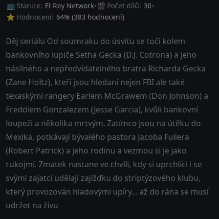
📺 Stanice:
El Rey Network
🎬 Počet dílů:
30
⭐ Hodnocení:
64
% (
383
hodnocení)
Děj seriálu Od soumraku do úsvitu se točí kolem
bankovního lupiče Setha Gecka (D.J. Cotrona) a jeho
násilného a nepředvídatelného bratra Richarda Gecka
(Zane Holtz), kteří jsou hledaní nejen FBI ale také
texaskými rangery Earlem McGrawem (Don Johnson) a
Freddiem Gonzalezem (Jesse Garcia), kvůli bankovní
loupeži a několika mrtvým. Zatímco jsou na útěku do
Mexika, potkávají bývalého pastora Jacoba Fullera
(Robert Patrick) a jeho rodinu a vezmou si je jako
rukojmí. Zmatek nastane ve chvíli, kdy si uprchlíci i se
svými zajatci udělají zajížďku do striptýzového klubu,
který provozován hladovými upíry... až do rána se musí
udržet na živu