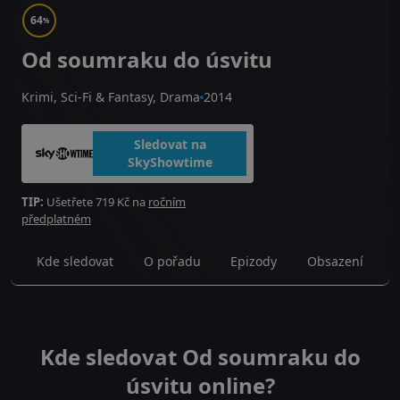
64
%
Od soumraku do úsvitu
Krimi, Sci-Fi & Fantasy, Drama
2014
Sledovat na
SkyShowtime
TIP:
Ušetřete 719 Kč na
ročním
předplatném
Kde sledovat
O pořadu
Epizody
Obsazení
Kde sledovat Od soumraku do
úsvitu online?