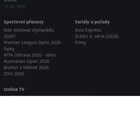
12. 03. 2026
Sportovní přenosy
Seriály a pořady
Kde sledovat olympiádu
Asia Express
2026?
Zrádci 3. série (2026)
Premier League Darts 2026 -
Filmy
šipky
WTA Ostrava 2026 - tenis
Australian Open 2026
Biatlon v NMnM 2026
ZOH 2026
Online TV
Lepší.TV
Zavřít reklamu
SledovaniTV
Skylink Live TV
Telly
NejPřipojení TV
Poda
Sportovní přenosy