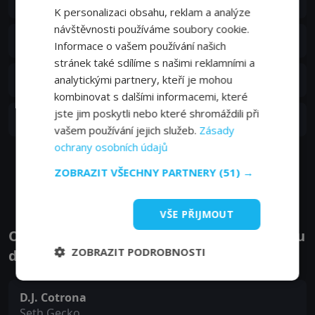
9. epizoda:
Masakr
25. 10. 2016
K personalizaci obsahu, reklam a analýze
návštěvnosti používáme soubory cookie.
S03E08
8. epizoda:
Krvavá řeka
Informace o vašem používání našich
18. 10. 2016
stránek také sdílíme s našimi reklamními a
S03E07
analytickými partnery, kteří je mohou
7. epizoda:
Plačící žena
11. 10. 2016
kombinovat s dalšími informacemi, které
jste jim poskytli nebo které shromáždili při
S03E06
6. epizoda:
Svěrací kazajka
04. 10. 2016
vašem používání jejich služeb.
Zásady
ochrany osobních údajů
Zobrazit další epizody
ZOBRAZIT VŠECHNY PARTNERY
(51) →
VŠE PŘIJMOUT
Obsazení filmu nebo pořadu Od soumraku
ZOBRAZIT PODROBNOSTI
do úsvitu - Herci a tvůrci
D.J. Cotrona
Seth Gecko