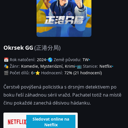
Okrsek GG
(正港分局)
📅 Rok natočení:
2024
🌎 Země původu:
TW
🎭 Žánr:
Komedie
,
Mysteriózní
,
Krimi
📺 Stanice:
Netflix
🎬 Počet dílů:
6
⭐ Hodnocení:
72
% (
21
hodnocení)
Čerstvě povýšená policistka s drsným detektivem po
boku řeší záhadnou sérii vražd. Pachatel totiž na místě
činu pokaždé zanechá děsivou hádanku.
Sledovat online na
Netflix