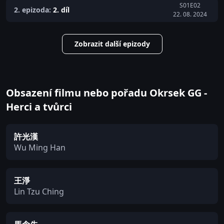
S01E02
2. epizoda:
2. díl
22. 08. 2024
Zobrazit další epizody
Obsazení filmu nebo pořadu Okrsek GG -
Herci a tvůrci
許光漢
Wu Ming Han
王淨
Lin Tzu Ching