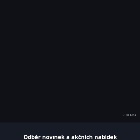
REKLAMA
Odběr novinek a akčních nabídek