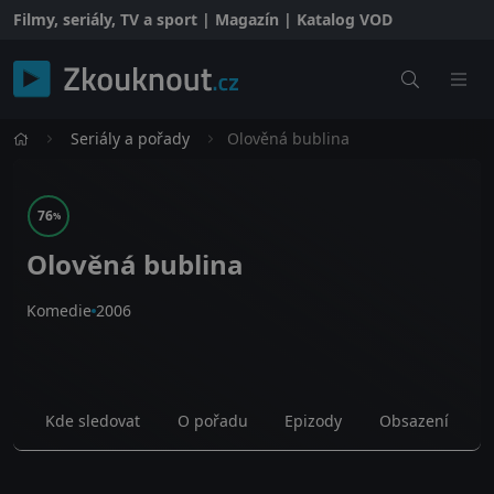
Filmy, seriály, TV a sport | Magazín | Katalog VOD
Seriály a pořady
Olověná bublina
76
%
Olověná bublina
Komedie
2006
Kde sledovat
O pořadu
Epizody
Obsazení