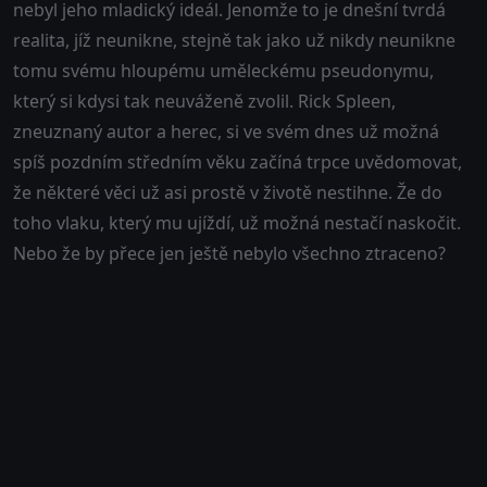
nebyl jeho mladický ideál. Jenomže to je dnešní tvrdá
realita, jíž neunikne, stejně tak jako už nikdy neunikne
tomu svému hloupému uměleckému pseudonymu,
který si kdysi tak neuváženě zvolil. Rick Spleen,
zneuznaný autor a herec, si ve svém dnes už možná
spíš pozdním středním věku začíná trpce uvědomovat,
že některé věci už asi prostě v životě nestihne. Že do
toho vlaku, který mu ujíždí, už možná nestačí naskočit.
Nebo že by přece jen ještě nebylo všechno ztraceno?