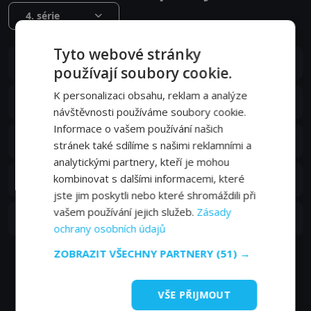
4. série
Tyto webové stránky
S04E06
6. epizoda:
6. epizoda
používají soubory cookie.
05. 07. 2011
K personalizaci obsahu, reklam a analýze
S04E05
5. epizoda:
5. epizoda
28. 06. 2011
návštěvnosti používáme soubory cookie.
Informace o vašem používání našich
S04E04
4. epizoda:
4. epizoda
stránek také sdílíme s našimi reklamními a
21. 06. 2011
analytickými partnery, kteří je mohou
S04E03
kombinovat s dalšími informacemi, které
3. epizoda:
3. epizoda
14. 06. 2011
jste jim poskytli nebo které shromáždili při
vašem používání jejich služeb.
Zásady
S04E02
2. epizoda:
2. epizoda
07. 06. 2011
ochrany osobních údajů
ZOBRAZIT VŠECHNY PARTNERY
(51) →
Zobrazit další epizody
VŠE PŘIJMOUT