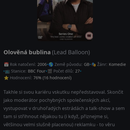
Olověná bublina
(Lead Balloon)
📅 Rok natočení:
2006
🌎 Země původu:
GB
🎭 Žánr:
Komedie
📺 Stanice:
BBC Four
🎬 Počet dílů:
27
⭐ Hodnocení:
76
% (
16
hodnocení)
Takhle si svou kariéru vskutku nepředstavoval. Skončit
jako moderátor pochybných společenských akcí,
vystupovat v druhořadých estrádách a talk-show a sem
tam si střihnout nějakou tu (i když, přiznejme si,
většinou velmi slušně placenou) reklamku - to věru