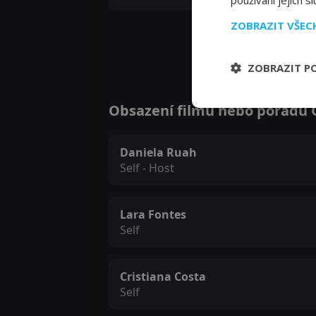
používání jejich s
ZOBRAZIT VŠE
ZOBRAZIT P
Obsazení filmu nebo pořadu Os
Daniela Ruah
Self - Host
Lara Fontes
Self
Cristiana Costa
Self