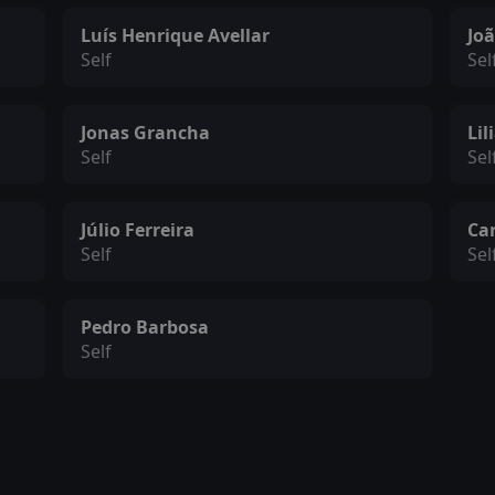
Luís Henrique Avellar
Jo
Self
Sel
Jonas Grancha
Lil
Self
Sel
Júlio Ferreira
Car
Self
Sel
Pedro Barbosa
Self