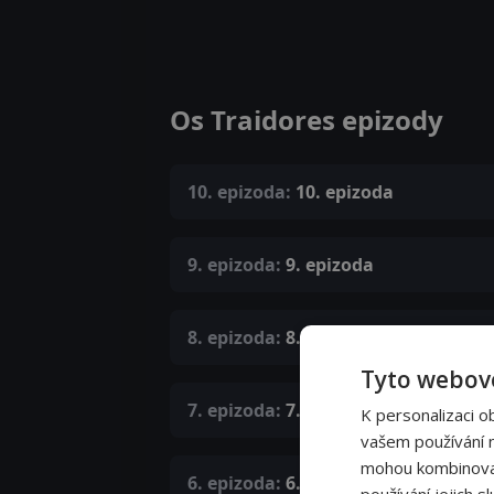
Os Traidores epizody
10. epizoda:
10. epizoda
9. epizoda:
9. epizoda
8. epizoda:
8. epizoda
Tyto webové
7. epizoda:
7. epizoda
K personalizaci o
vašem používání na
mohou kombinovat 
6. epizoda:
6. epizoda