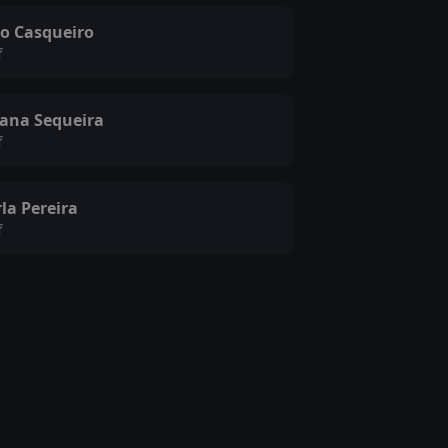
ão Casqueiro
f
iana Sequeira
f
la Pereira
f