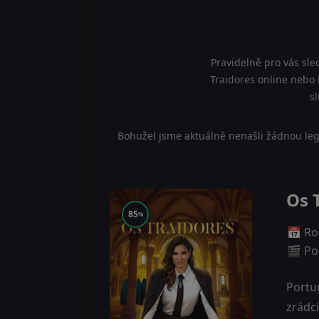
Pravidelně pro vás sle
Traidores online nebo 
s
Bohužel jsme aktuálně nenašli žádnou leg
Os 
85
%
📅 Ro
🎬 Poč
Portug
zrádci