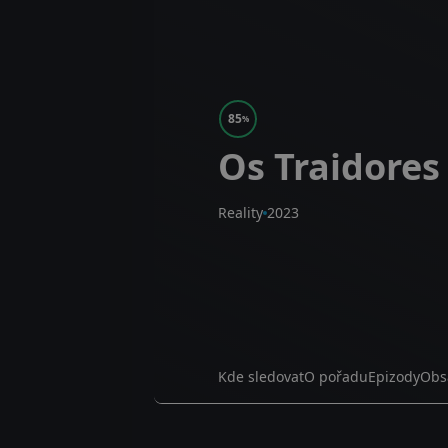
85
%
Os Traidores
Reality
2023
Kde sledovat
O pořadu
Epizody
Obs