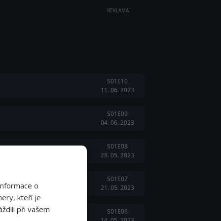
REKLAMA
S01E10
11. 06. 2023
S01E09
04. 06. 2023
S01E08
28. 05. 2023
S01E07
Informace o
21. 05. 2023
ery, kteří je
ždili při vašem
S01E06
14. 05. 2023