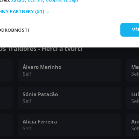
lužeb.
Zásady ochrany osobních údajů
CHNY PARTNERY
(51) →
Zobrazit další epizody
ODROBNOSTI
VŠ
 Traidores - Herci a tvůrci
Álvaro Marinho
Ma
Self
Sel
Sónia Patacão
Lu
Self
Sel
Alícia Ferreira
An
Self
Sel