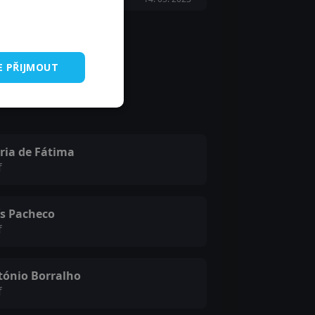
E PŘIJMOUT
ria de Fátima
f
ís Pacheco
f
tónio Borralho
f