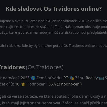
Kde sledovat Os Traidores online?
dujeme a aktualizujeme nabídku online videoték (VOD) a dalších mo
kde najít Os Traidores ke stažení offline. Náš seznam obsahuje pouze
lužby, které jsou zdarma nebo je můžete získat pomocí předplatnéh
ální nabídku, kde by bylo možné pořad Os Traidores online sledova
Traidores
(Os Traidores)
k natočení:
2023
🌎 Země původu:
PT
🎭 Žánr:
Reality
📺 S
et dílů:
10
⭐ Hodnocení:
85
% (
3
hodnocení)
alská verze soutěže, ve které soutěžící plní denní úkoly a n
, kteří mají jejich snahu sabotovat. Zrádci se snaží přežít 