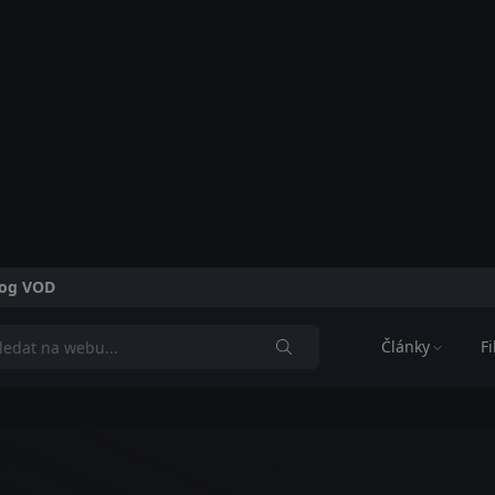
alog VOD
Články
F