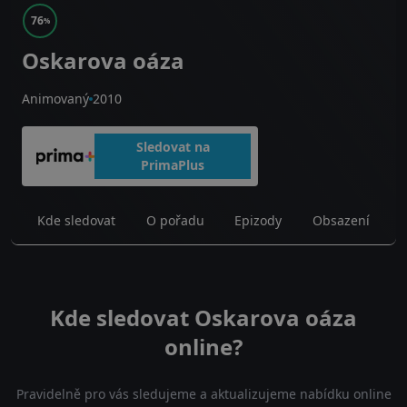
76
%
Oskarova oáza
Animovaný
2010
Sledovat na
PrimaPlus
Kde sledovat
O pořadu
Epizody
Obsazení
Kde sledovat Oskarova oáza
online?
Pravidelně pro vás sledujeme a aktualizujeme nabídku online