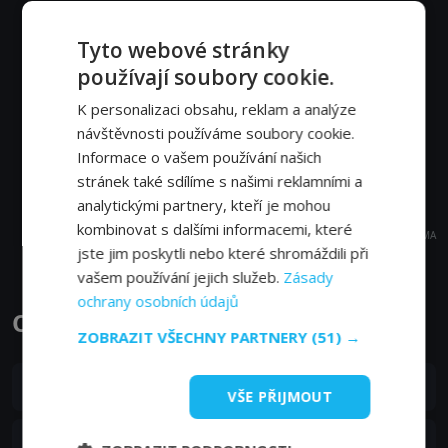
Tyto webové stránky
používají soubory cookie.
K personalizaci obsahu, reklam a analýze
návštěvnosti používáme soubory cookie.
Informace o vašem používání našich
stránek také sdílíme s našimi reklamními a
analytickými partnery, kteří je mohou
kombinovat s dalšími informacemi, které
REKLAMA
jste jim poskytli nebo které shromáždili při
vašem používání jejich služeb.
Zásady
ochrany osobních údajů
Oskarova oáza epizody
ZOBRAZIT VŠECHNY PARTNERY
(51) →
S01E78
78. epizoda:
Skvělý obraz
VŠE PŘIJMOUT
05. 09. 2010
S01E77
77. epizoda:
Pro hrst kukuřice