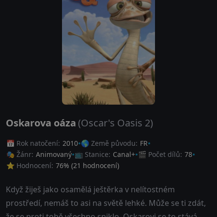
Oskarova oáza
(Oscar's Oasis 2)
📅 Rok natočení:
2010
🌎 Země původu:
FR
🎭 Žánr:
Animovaný
📺 Stanice:
Canal+
🎬 Počet dílů:
78
⭐ Hodnocení:
76
% (
21
hodnocení)
Když žiješ jako osamělá ještěrka v nelítostném
prostředí, nemáš to asi na světě lehké. Může se ti zdát,
že se proti tobě všechno spiklo. Oskarovi se to stává