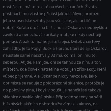
dost často, má to rozlité na všech stranách. Život v
pustinách mu vlastně přináší jakousi úlevu, protože
jeho sousedské vztahy jsou všelijaké, ale určitě ne
dobré. Kuřata útočí na blížícího se Oskara s neobvyklou
zavilostí a nenechavé surikáty mutaké nikdy nechtějí
pomoci. A pak tu máme ještě trojici, kvítek z čertovy
zahrádky. Je to Popy, Buck a Harchi, kteří dělají Oskarovi
neustále samé naschvály. Ať má, co má, oni mu to
seberou. Ať jde, kam jde, oni se táhnou za ním, a to v
místech, kde člověk natrefí na vodu jen zřídkakdy. Není
vůbec příjemné. Ale Oskar se nikdy nevzdává. Jako
optimista se raduje z poloprázdné sklenice, protože je
do poloviny plná, i když v poušti je naneštěstí taková
sklenice obvykle plná písku. Připravte se tedy na sérii
bláznivých akčních dobrodružství mezi kaktusy, na
prašných cestách a ve skalách, kde se, panečku, musí