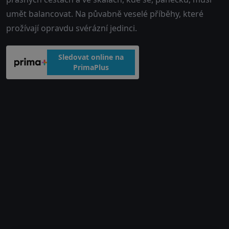
umět balancovat. Na půvabně veselé příběhy, které
prožívají opravdu svérázní jedinci.
Sledovat online na
PrimaPlus