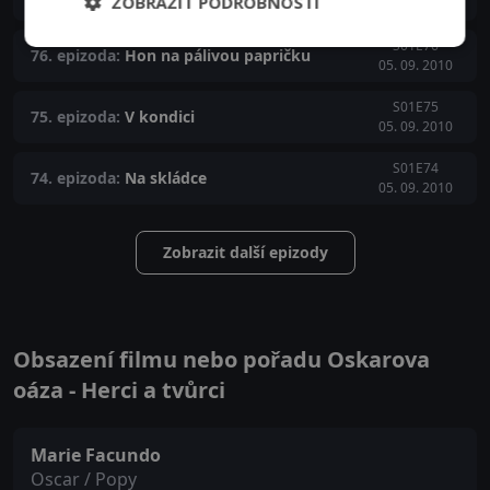
ZOBRAZIT PODROBNOSTI
05. 09. 2010
S01E76
76. epizoda:
Hon na pálivou papričku
05. 09. 2010
S01E75
75. epizoda:
V kondici
05. 09. 2010
S01E74
74. epizoda:
Na skládce
05. 09. 2010
Zobrazit další epizody
Obsazení filmu nebo pořadu Oskarova
oáza - Herci a tvůrci
Marie Facundo
Oscar / Popy